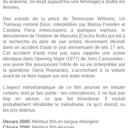
du wokisme, on dirait aujourd'hui une femmage) à toutes les
femmes.
Des extraits de la pièce de Tennessee Williams,
Un
Tramway nommé Désir
, interprétées par Marisa Paredes et
Candela Pena entrecoupent, à quelques reprises, le
déroulement de l'histoire de Manuela (Cecilia Roth) qui est à
la recherche du père de son enfant, récemment décédé
dans un accident d'auto le jour anniversaire de ses 17 ans.
Cet accident d'auto n'est pas sans rappeler une scène
identique dans
Opening Night
(1977) de John Cassavetes :
une jeune fille poursuivant l'idole de sa vie (interprétée par
la grandiose Gena Rowlands), s'accrochant à la voiture
avant de se faire happer par une autre voiture.
L'aspect mélodramatique de ce film pourrait en rebuter
certains dont je fais partie : les coïncidences, il ne faut pas
trop en abuser, ce que fait Almodovar. Il voulait
probablement réhabiliter le mélodrame, ce qu'il réussit, vu
les prix obtenus.
Oscars 2000.
Meilleur film en langue étrangère
Césars 2000
. Meilleur film étranger