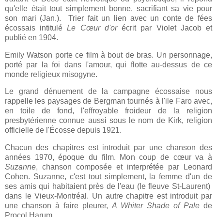
qu'elle était tout simplement bonne, sacrifiant sa vie pour
son mari (Jan.). Trier fait un lien avec un conte de fées
écossais intitulé
Le Cœur d'or
écrit par Violet Jacob et
publié en 1904.
Emily Watson porte ce film à bout de bras. Un personnage,
porté par la foi dans l'amour, qui flotte au-dessus de ce
monde religieux misogyne.
Le grand dénuement de la campagne écossaise nous
rappelle les paysages de Bergman tournés à l'ile Faro avec,
en toile de fond, l'effroyable froideur de la religion
presbytérienne connue aussi sous le nom de Kirk, religion
officielle de l'Écosse depuis 1921.
Chacun des chapitres est introduit par une chanson des
années 1970, époque du film. Mon coup de cœur va à
Suzanne
, chanson composée et interprétée par Leonard
Cohen. Suzanne, c'est tout simplement, la femme d'un de
ses amis qui habitaient près de l'eau (le fleuve St-Laurent)
dans le Vieux-Montréal. Un autre chapitre est introduit par
une chanson à faire pleurer,
A Whiter Shade of Pale
de
Procol Harum.