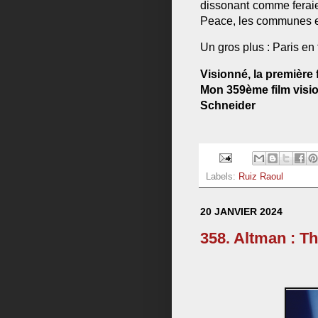
dissonant comme feraie
Peace,
les communes
e
Un gros plus : Paris en
Visionné, la première 
Mon 359ème film vision
Schneider
Labels:
Ruiz Raoul
20 JANVIER 2024
358. Altman : T