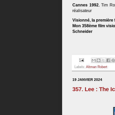
Cannes 1992.
Tim Robb
réalisateur
Visionné, la première 
Mon 358ème film vision
Schneider
Labels:
Altman Robert
19 JANVIER 2024
357. Lee : The I