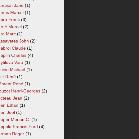
mpion Jane
(1)
mus Marcel
(1)
pra Frank
(3)
rné Marcel
(2)
ro Marc
(1)
ssavetes John
(2)
abrol Claude
(1)
aplin Charles
(4)
ytilova Vera
(1)
mino Michael
(1)
air René
(1)
ément René
(1)
ouzot Henri-Georges
(2)
cteau Jean
(2)
en Ethan
(1)
en Joel
(1)
oper Merian C.
(1)
ppola Francis Ford
(4)
rman Roger
(1)