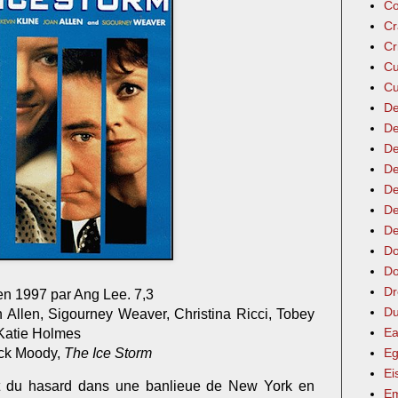
Co
Cr
Cr
Cu
Cu
De
De
De
De
De
De
De
Do
Do
Dr
en 1997 par Ang Lee. 7,3
Du
 Allen, Sigourney Weaver, Christina Ricci, Tobey
Ea
 Katie Holmes
ick Moody,
The Ice Storm
Eg
Ei
et du hasard dans une banlieue de New York en
Em