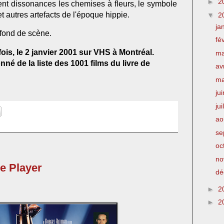
►
2
nt dissonances les chemises à fleurs, le symbole
t autres artefacts de l'époque hippie.
▼
2
ja
 fond de scène.
fé
fois, le 2 janvier 2001 sur VHS à Montréal.
m
né de la liste des 1001 films du livre de
av
m
ju
jui
ao
se
oc
no
he Player
dé
►
2
►
2