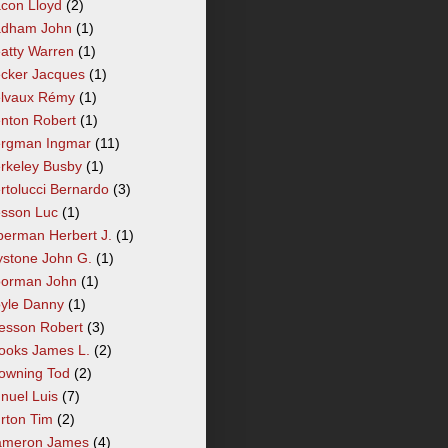
con Lloyd
(2)
dham John
(1)
atty Warren
(1)
cker Jacques
(1)
lvaux Rémy
(1)
nton Robert
(1)
rgman Ingmar
(11)
rkeley Busby
(1)
rtolucci Bernardo
(3)
sson Luc
(1)
berman Herbert J.
(1)
ystone John G.
(1)
orman John
(1)
yle Danny
(1)
esson Robert
(3)
ooks James L.
(2)
owning Tod
(2)
nuel Luis
(7)
rton Tim
(2)
meron James
(4)