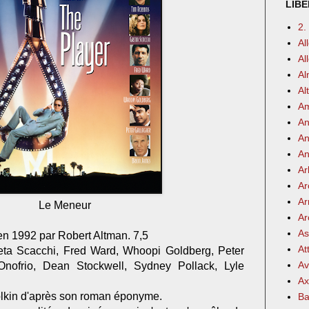
LIBE
2.
Al
Al
Al
Al
Am
An
An
An
Ar
Ar
Ar
Le Meneur
Ar
As
en 1992 par Robert Altman. 7,5
At
ta Scacchi, Fred Ward, Whoopi Goldberg, Peter
Av
Onofrio, Dean Stockwell, Sydney Pollack, Lyle
Ax
olkin d'après son roman éponyme.
Ba