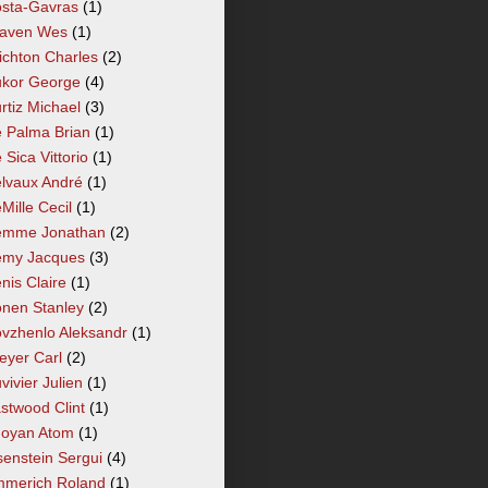
sta-Gavras
(1)
aven Wes
(1)
ichton Charles
(2)
kor George
(4)
rtiz Michael
(3)
 Palma Brian
(1)
 Sica Vittorio
(1)
lvaux André
(1)
Mille Cecil
(1)
mme Jonathan
(2)
my Jacques
(3)
nis Claire
(1)
nen Stanley
(2)
vzhenlo Aleksandr
(1)
eyer Carl
(2)
vivier Julien
(1)
stwood Clint
(1)
oyan Atom
(1)
senstein Sergui
(4)
merich Roland
(1)