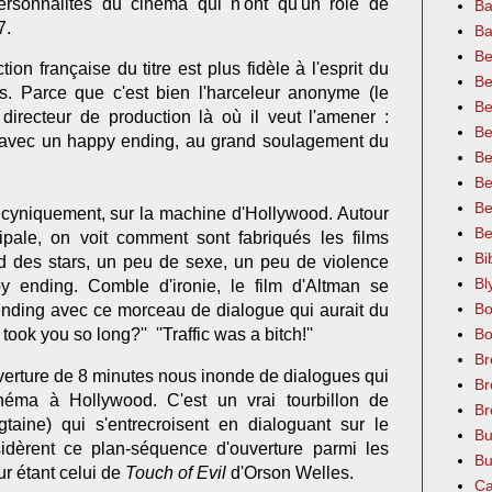
rsonnalités du cinéma qui n'ont qu'un rôle de
Ba
27.
Ba
Be
tion française du titre est plus fidèle à l'esprit du
Be
ais. Parce que c'est bien l'harceleur anonyme (le
Be
irecteur de production là où il veut l'amener :
Be
 avec un happy ending, au grand soulagement du
Be
.
Be
Be
 cyniquement, sur la machine d'Hollywood. Autour
Be
cipale, on voit comment sont fabriqués les films
Bi
d des stars, un peu de sexe, un peu de violence
Bl
py ending. Comble d'ironie, le film d'Altman se
Bo
nding avec ce morceau de dialogue qui aurait du
took you so long?'' ''Traffic was a bitch!''
Bo
Br
erture de 8 minutes nous inonde de dialogues qui
Br
néma à Hollywood. C'est un vrai tourbillon de
Br
taine) qui s'entrecroisent en dialoguant sur le
Bu
idèrent ce plan-séquence d'ouverture parmi les
Bu
ur étant celui de
Touch of Evil
d'Orson Welles.
Ca