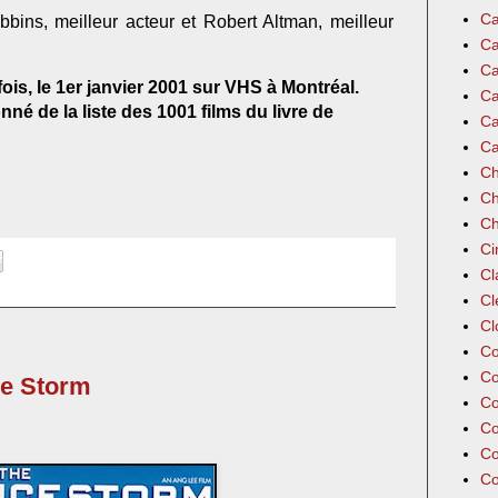
Ca
ins, meilleur acteur et Robert Altman, meilleur
Ca
Ca
fois, le 1er janvier 2001 sur VHS à Montréal.
Ca
né de la liste des 1001 films du livre de
Ca
Ca
Ch
Ch
Ch
Ci
Cl
Cl
Cl
Co
Co
ce Storm
Co
Co
Co
Co