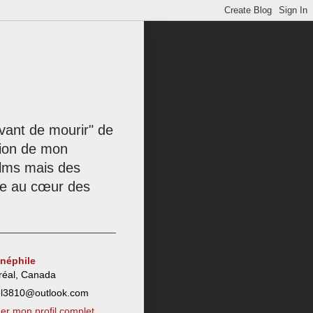
 avant de mourir" de
tion de mon
films mais des
née au cœur des
inéphile
réal, Canada
el3810@outlook.com
her mon profil complet