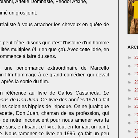
ianni, Arielle Dombasle, Féodor Atkine,
umé un gros joint.
urréaliste à vous arracher les cheveux en quête de
e peut l'être, disons que c'est l'histoire d'un homme
ARCH
ités multiples (4, rien que ça). Avec cette idée, en
e commence à faire du sens.
►
2
►
2
 une performance extraordinaire de Marcello
►
2
 un film hommage à ce grand comédien qui devait
près la sortie du film.
►
2
►
2
n référence au livre de Carlos Castaneda,
Le
►
2
leçons de Don Juan
. Ce livre des années 1970 a fait
les colonies hippies de l'époque. On ne jurait que
►
2
dette, Don Juan, chaman de sa profession, qui
►
2
es de notre inconscient pour nous amener vers la
►
2
je suis, en lisant ce livre, tout en fumant un joint,
►
2
e. Nous ramener ce livre en 1996, ça fait un peu