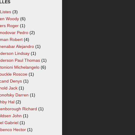
LLÉS
 Listes
(3)
len Woody
(6)
lers Roger
(1)
modovar Pedro
(2)
tman Robert
(4)
enabar Alejandro
(1)
derson Lindsay
(1)
derson Paul Thomas
(1)
tonioni Michelangelo
(6)
buckle Roscoe
(1)
cand Denys
(1)
nold Jack
(1)
onofsky Darren
(1)
hby Hal
(2)
tenborough Richard
(1)
ildsen John
(1)
el Gabriel
(1)
benco Hector
(1)