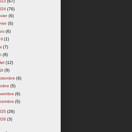
023
(67)
024
(76)
nvier
(6)
vrier
(5)
ars
(6)
ril
(1)
ai
(7)
in
(8)
llet
(12)
ût
(9)
ptembre
(6)
tobre
(5)
vembre
(6)
cembre
(5)
025
(26)
026
(3)