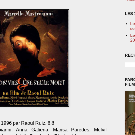
LES 
Le
se
Le
20
REC
PAR
FIL
n 1996 par Raoul Ruiz. 6,8
ianni, Anna Galiena, Marisa Paredes, Melvil