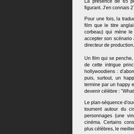
La présence de 65 pe
figurant. J'en connais 
Pour une fois, la traduc
film que le titre angl
corbeau) qui mène le d
accepter son scénario
directeur de production
Un film qui se penche,
de cette intrigue prin
hollywoodiens : d'abor
puis, surtout, un hap
termine par un happy e
devenir célèbre : ''What 
Le plan-séquence d'ouv
tournent autour du ci
personnages (une ving
cinéma. Certains cons
plus célèbres, le meille