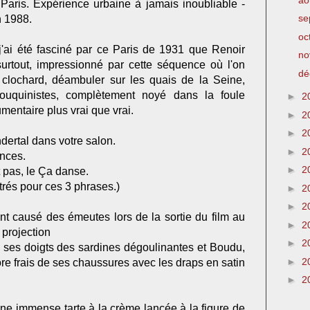
aris. Expérience urbaine à jamais inoubliable -
se
n 1988.
oc
j'ai été fasciné par ce Paris de 1931 que Renoir
no
urtout, impressionné par cette séquence où l'on
dé
 clochard, déambuler sur les quais de la Seine,
ouquinistes, complètement noyé dans la foule
►
2
entaire plus vrai que vrai.
►
2
►
2
dertal dans votre salon.
►
2
ances.
►
2
 pas, le Ça danse.
strés pour ces 3 phrases.)
►
2
►
2
 causé des émeutes lors de la sortie du film au
►
2
 projection
►
2
ses doigts des sardines dégoulinantes et Boudu,
►
2
re frais de ses chaussures avec les draps en satin
►
2
t une immense tarte à la crème lancée à la figure de