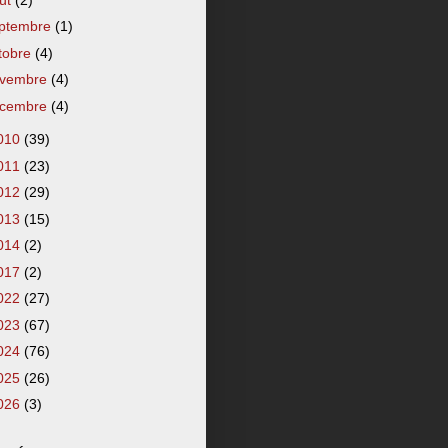
ptembre
(1)
tobre
(4)
vembre
(4)
cembre
(4)
010
(39)
011
(23)
012
(29)
013
(15)
014
(2)
017
(2)
022
(27)
023
(67)
024
(76)
025
(26)
026
(3)