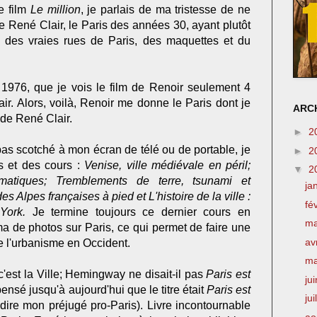
e film
Le million
, je parlais de ma tristesse de ne
de René Clair, le Paris des années 30, ayant plutôt
e des vraies rues de Paris, des maquettes et du
1976, que je vois le film de Renoir seulement 4
air. Alors, voilà, Renoir me donne le Paris dont je
ARCH
 de René Clair.
►
2
pas scotché à mon écran de télé ou de portable, je
►
2
 et des cours :
Venise, ville médiévale en péril;
▼
2
matiques; Tremblements de terre, tsunami et
ja
s Alpes françaises à pied et L'histoire de la ville :
fé
York.
Je termine toujours ce dernier cours en
m
a de photos sur Paris, ce qui permet de faire une
av
de l'urbanisme en Occident.
m
 c'est la Ville; Hemingway ne disait-il pas
Paris est
ju
pensé jusqu'à aujourd'hui que le titre était
Paris est
jui
dire mon préjugé pro-Paris). Livre incontournable
ao