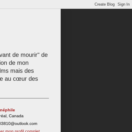
 avant de mourir" de
tion de mon
films mais des
née au cœur des
inéphile
réal, Canada
el3810@outlook.com
her mon profil complet