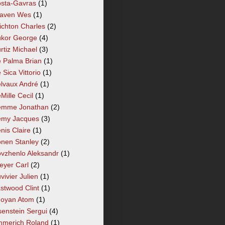
sta-Gavras
(1)
aven Wes
(1)
ichton Charles
(2)
kor George
(4)
rtiz Michael
(3)
 Palma Brian
(1)
 Sica Vittorio
(1)
lvaux André
(1)
Mille Cecil
(1)
mme Jonathan
(2)
my Jacques
(3)
nis Claire
(1)
nen Stanley
(2)
vzhenlo Aleksandr
(1)
eyer Carl
(2)
vivier Julien
(1)
stwood Clint
(1)
oyan Atom
(1)
senstein Sergui
(4)
merich Roland
(1)