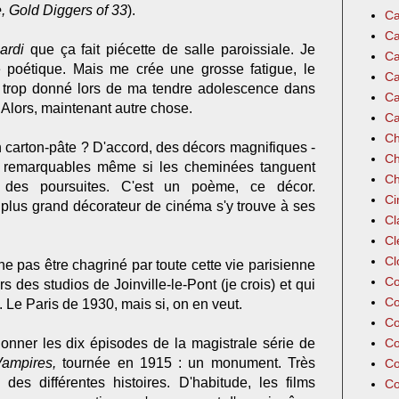
e, Gold Diggers of 33
).
Ca
Ca
ardi
que ça fait piécette de salle paroissiale. Je
Ca
e poétique. Mais me crée une grosse fatigue, le
Ca
i trop donné lors de ma tendre adolescence dans
Ca
Alors, maintenant autre chose.
Ca
Ch
 carton-pâte ? D'accord, des décors magnifiques -
Ch
nt remarquables même si les cheminées tanguent
Ch
 des poursuites. C'est un poème, ce décor.
Ci
e plus grand décorateur de cinéma s'y trouve à ses
Cl
Cl
Cl
e pas être chagriné par toute cette vie parisienne
Co
s des studios de Joinville-le-Pont (je crois) et qui
Co
Le Paris de 1930, mais si, on en veut.
Co
sionner les dix épisodes de la magistrale série de
Co
ampires,
tournée en 1915 : un monument. Très
Co
é des différentes histoires. D'habitude, les films
Co