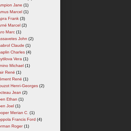
mpion Jane
(1)
mus Marcel
(1)
pra Frank
(3)
rné Marcel
(2)
ro Marc
(1)
ssavetes John
(2)
abrol Claude
(1)
aplin Charles
(4)
ytilova Vera
(1)
mino Michael
(1)
air René
(1)
ément René
(1)
ouzot Henri-Georges
(2)
cteau Jean
(2)
en Ethan
(1)
en Joel
(1)
oper Merian C.
(1)
ppola Francis Ford
(4)
rman Roger
(1)