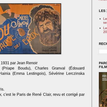
LES 
Le
se
Le
20
REC
n 1931 par Jean Renoir
PAR
FIL
(Priape Boudu), Charles Granval (Édouard
 Hainia (Emma Lestingois), Sévérine Lerczinska
is.
x,
c'est le Paris de René Clair, revu et corrigé par