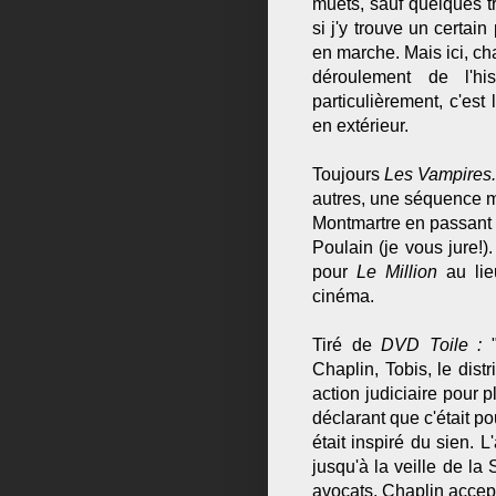
muets, sauf quelques 
si j'y trouve un certain
en marche. Mais ici, c
déroulement de l'his
particulièrement, c'es
en extérieur.
Toujours
Les Vampires
autres, une séquence m
Montmartre en passant
Poulain (je vous jure!
pour
Le Million
au li
cinéma.
Tiré de
DVD Toile :
"
Chaplin, Tobis, le dis
action judiciaire pour p
déclarant que c'était po
était inspiré du sien. 
jusqu'à la veille de l
avocats, Chaplin accepta