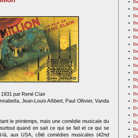
Ba
Ba
Be
Be
Be
Be
Be
Be
Be
Be
Bi
Bl
Bo
Bo
n 1931 par René Clair
nabella, Jean-Louis Allibert, Paul Ollivier, Vanda
Br
Br
Br
tant le printemps, mais une comédie musicale du
Bu
rtout quand on sait ce qui se fait et ce qui se
Bu
-là, aux USA, côté comédies musicales (
42nd
Ca