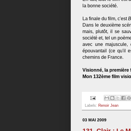
la bonne société.
La finale du film, c'est
B
Dans le deuxième scén
mais, plutôt, il se sa
société et, tel un poème
avec une majuscule, d
épouvantail (ce qu'il e
chemins de France.
Visionné, la première f
Mon 132ème film visio
Labels:
Renoir Jean
03 MAI 2009
131. Clair : Le M