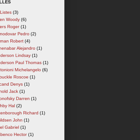
LLÉS
 Listes
(3)
len Woody
(6)
lers Roger
(1)
modovar Pedro
(2)
tman Robert
(4)
enabar Alejandro
(1)
derson Lindsay
(1)
derson Paul Thomas
(1)
tonioni Michelangelo
(6)
buckle Roscoe
(1)
cand Denys
(1)
nold Jack
(1)
onofsky Darren
(1)
hby Hal
(2)
tenborough Richard
(1)
ildsen John
(1)
el Gabriel
(1)
benco Hector
(1)