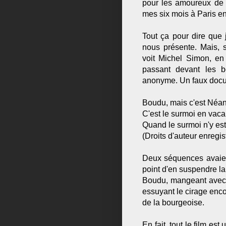
pour les amoureux de P
mes six mois à Paris e
Tout ça pour dire que 
nous présente. Mais, s
voit Michel Simon, en
passant devant les b
anonyme. Un faux docum
Boudu, mais c'est Néan
C'est le surmoi en vac
Quand le surmoi n'y est
(Droits d'auteur enregi
Deux séquences avaient
point d'en suspendre la
Boudu, mangeant avec 
essuyant le cirage enco
de la bourgeoise.
En fait, tout le film es