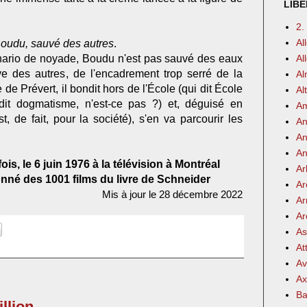
LIBE
2.
Al
oudu, sauvé des autres
.
ario de noyade, Boudu n'est pas sauvé des eaux
Al
uve des autres, de l'encadrement trop serré de la
Al
 de Prévert, il bondit hors de l'École (qui dit École
Al
it dogmatisme, n'est-ce pas ?) et, déguisé en
Am
st, de fait, pour la société), s'en va parcourir les
An
An
An
ois, le 6 juin 1976 à la télévision à Montréal
Ar
nné des 1001 films du livre de Schneider
Ar
Mis à jour le 28 décembre 2022
Ar
Ar
As
At
Av
Ax
Ba
illion