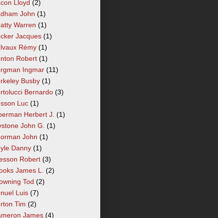
con Lloyd
(2)
dham John
(1)
atty Warren
(1)
cker Jacques
(1)
lvaux Rémy
(1)
nton Robert
(1)
rgman Ingmar
(11)
rkeley Busby
(1)
rtolucci Bernardo
(3)
sson Luc
(1)
berman Herbert J.
(1)
ystone John G.
(1)
orman John
(1)
yle Danny
(1)
esson Robert
(3)
ooks James L.
(2)
owning Tod
(2)
nuel Luis
(7)
rton Tim
(2)
meron James
(4)