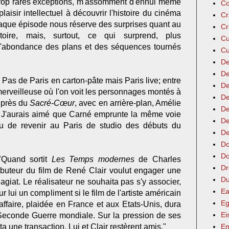
trop rares exceptions, m'assomment d'ennui même
Co
 plaisir intellectuel à découvrir l'histoire du cinéma
Cr
haque épisode nous réserve des surprises quant au
Cr
toire, mais, surtout, ce qui surprend, plus
Cu
t l'abondance des plans et des séquences tournés
Cu
De
De
.
Pas de Paris en carton-pâte mais Paris live; entre
De
erveilleuse où l'on voit les personnages montés à
De
 près du
Sacré-Cœur
, avec en arrière-plan, Amélie
De
). J'aurais aimé que Carné emprunte la même voie
De
eu de revenir au Paris de studio des débuts du
De
Do
Do
Quand sortit
Les Temps modernes
de Charles
Dr
tributeur du film de René Clair voulut engager une
Du
lagiat. Le réalisateur ne souhaita pas s'y associer,
Ea
ur lui un compliment si le film de l'artiste américain
Eg
L'affaire, plaidée en France et aux Etats-Unis, dura
Ei
a Seconde Guerre mondiale. Sur la pression de ses
 une transaction. Lui et Clair restèrent amis."
Em