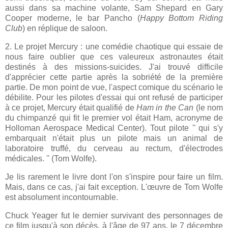
aussi dans sa machine volante, Sam Shepard en Gary
Cooper moderne, le bar Pancho (
Happy Bottom Riding
Club
) en réplique de saloon.
2. Le projet Mercury : une comédie chaotique qui essaie de
nous faire oublier que ces valeureux astronautes était
destinés à des missions-suicides. J'ai trouvé difficile
d'apprécier cette partie après la sobriété de la première
partie. De mon point de vue, l'aspect comique du scénario le
débilite. Pour les pilotes d'essai qui ont refusé de participer
à ce projet, Mercury était qualifié de
Ham in the Can
(le nom
du chimpanzé qui fit le premier vol était Ham, acronyme de
Holloman Aerospace Medical Center). Tout pilote
'' qui s'y
embarquait n'était plus un pilote mais un animal de
laboratoire truffé, du cerveau au rectum, d'électrodes
médicales. '' (Tom Wolfe).
Je lis rarement le livre dont l'on s'inspire pour faire un film.
Mais, dans ce cas, j'ai fait exception. L'œuvre de Tom Wolfe
est absolument incontournable.
Chuck Yeager fut le dernier survivant des personnages de
ce film jusqu'à son décès, à l'âge de 97 ans, le 7 décembre