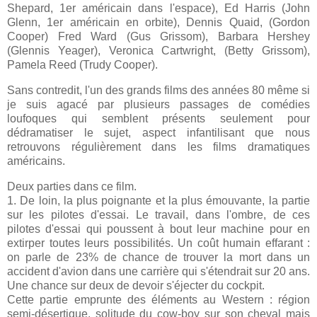
Shepard, 1er américain dans l'espace), Ed Harris (John
Glenn, 1er américain en orbite), Dennis Quaid, (Gordon
Cooper) Fred Ward (Gus Grissom), Barbara Hershey
(Glennis Yeager), Veronica Cartwright, (Betty Grissom),
Pamela Reed (Trudy Cooper).
Sans contredit, l'un des grands films des années 80 même si
je suis agacé par plusieurs passages de comédies
loufoques qui semblent présents seulement pour
dédramatiser le sujet, aspect infantilisant que nous
retrouvons régulièrement dans les films dramatiques
américains.
Deux parties dans ce film.
1. De loin, la plus poignante et la plus émouvante, la partie
sur les pilotes d'essai. Le travail, dans l'ombre, de ces
pilotes d'essai qui poussent à bout leur machine pour en
extirper toutes leurs possibilités. Un coût humain effarant :
on parle de 23% de chance de trouver la mort dans un
accident d'avion dans une carrière qui s'étendrait sur 20 ans.
Une chance sur deux de devoir s'éjecter du cockpit.
Cette partie emprunte des éléments au Western : région
semi-désertique, solitude du cow-boy sur son cheval mais