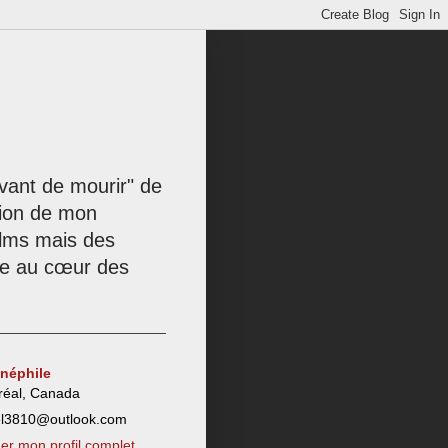
 avant de mourir" de
tion de mon
films mais des
née au cœur des
inéphile
réal, Canada
el3810@outlook.com
her mon profil complet