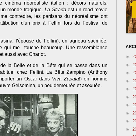
 cinéma néoréaliste italien : décors naturels,
 un monde tragique.
La Strada
est un road-movie
me contredire, les partisans du néoréalisme ont
attibution d'un prix à Fellini lors du Festival de
asina, l'épouse de Fellini), en agneau sacrifiée.
ARCH
le qui me touche beaucoup. Une ressemblance
t aussi avec Charlot.
►
2
►
2
e de la Belle et de la Bête qui se passe dans un
abituel chez Fellini. La Bête Zampino (Anthony
►
2
emporter un Oscar dans
Viva Zapata
!) en homme
►
2
a pauvre Gelsomina, un peu demeurée et asexuée.
►
2
►
2
►
2
►
2
►
2
►
2