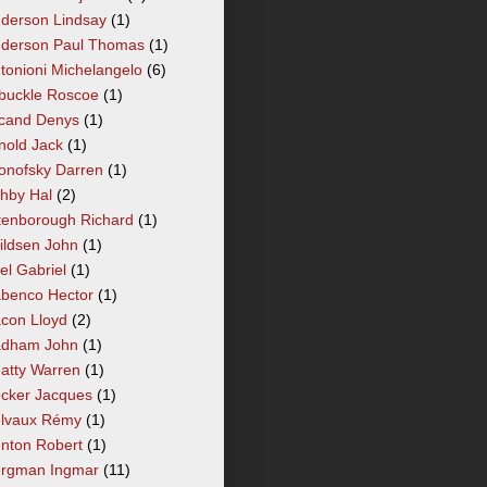
derson Lindsay
(1)
derson Paul Thomas
(1)
tonioni Michelangelo
(6)
buckle Roscoe
(1)
cand Denys
(1)
nold Jack
(1)
onofsky Darren
(1)
hby Hal
(2)
tenborough Richard
(1)
ildsen John
(1)
el Gabriel
(1)
benco Hector
(1)
con Lloyd
(2)
dham John
(1)
atty Warren
(1)
cker Jacques
(1)
lvaux Rémy
(1)
nton Robert
(1)
rgman Ingmar
(11)