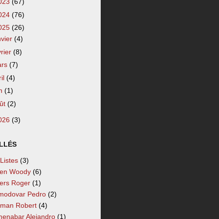
023
(67)
024
(76)
025
(26)
nvier
(4)
vrier
(8)
ars
(7)
ril
(4)
in
(1)
ût
(2)
026
(3)
LLÉS
 Listes
(3)
len Woody
(6)
lers Roger
(1)
modovar Pedro
(2)
tman Robert
(4)
enabar Alejandro
(1)