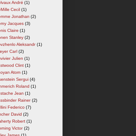
lvaux André
(1)
Mille Cecil
(1)
mme Jonathan
(2)
my Jacques
(3)
nis Claire
(1)
nen Stanley
(2)
vzhenlo Aleksandr
(1)
eyer Carl
(2)
vivier Julien
(1)
stwood Clint
(1)
oyan Atom
(1)
senstein Sergui
(4)
merich Roland
(1)
stache Jean
(1)
ssbinder Rainer
(2)
llini Federico
(7)
ncher David
(2)
aherty Robert
(1)
eming Victor
(2)
ley James
(1)