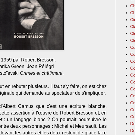
Ch
Ch
Ci
Cl
Cl
Cl
Co
Co
n 1959 par Robert Bresson.
Co
arika Green, Jean Pélégri
Co
stoïevski
Crimes et châtiment
.
Co
Co
t en rebuter plusieurs. Il faut s'y faire, on est chez
Co
iginale qui demande au spectateur de s'impliquer.
Cr
Cr
'Albert Camus que c'est une écriture blanche.
Cu
cette assertion à l'œuvre de Robert Bresson et, en
Cu
t
: un langage blanc ? On pourrait poursuivre le
De
i, entre deux personnages : Michel et Meursault. Les
De
evant les autres et les deux restent de glace face