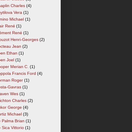
aplin Charles
(4)
ytilova Vera
(1)
mino Michael
(1)
air René
(1)
ément René
(1)
ouzot Henri-Georges
(2)
cteau Jean
(2)
en Ethan
(1)
en Joel
(1)
oper Merian C.
(1)
ppola Francis Ford
(4)
rman Roger
(1)
sta-Gavras
(1)
aven Wes
(1)
ichton Charles
(2)
kor George
(4)
rtiz Michael
(3)
 Palma Brian
(1)
 Sica Vittorio
(1)