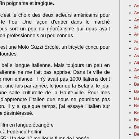
in poignante et tragique.
An
An
c'est le choix des deux acteurs américains pour
An
 le Fou. Une façon d'entrer dans le marché
Ar
ous sort un peu du néoréalisme qui nous avait
Ar
non-professionnels ou peu connus.
Ar
e est une Moto Guzzi Ercole, un tricycle conçu pour
Ar
 lourdes.
As
At
 belle langue italienne. Mais toujours un peu en
Av
lienne ne me l'ait pas apprise. Dans la ville de
Ax
mon enfance, il n'y avait pas 1000 Italiens dont
Ba
e, une fois par année, le jour de la Befana, le jour
Ba
ne salle culturelle de la Haute-ville. Pour mes
Ba
le d'apprendre l'italien que nous ne pourrions pas
Be
on. Il y a quelque temps, j'ai essayé l'italien sur
Be
te désintéressé.
Be
r film en langue étrangère
Be
x à Federico Fellini
Be
955
: Un des 10 meilleurs films de l'année