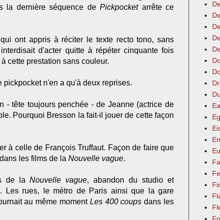
De
ais la dernière séquence de
Pickpocket
arrête ce
De
De
De
ui ont appris à réciter le texte recto tono, sans
De
nterdisait d'acter quitte à répéter cinquante fois
Do
 à cette prestation sans couleur.
Do
 pickpocket n'en a qu'à deux reprises.
Dr
Du
on - tête toujours penchée - de Jeanne (actrice de
Ea
le. Pourquoi Bresson la fait-il jouer de cette façon
Eg
Ei
Em
ser à celle de François Truffaut. Façon de faire que
Eu
 dans les films de la
Nouvelle vague
.
Fa
Fe
s de la
Nouvelle vague
, abandon du studio et
Fi
. Les rues, le métro de Paris ainsi que la gare
Fl
t tournait au même moment
Les 400 coups
dans les
Fl
Fo