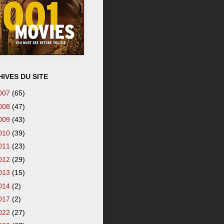
IVES DU SITE
007
(65)
008
(47)
009
(43)
010
(39)
011
(23)
012
(29)
013
(15)
014
(2)
017
(2)
022
(27)