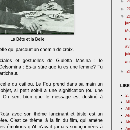
►
2
►
2
▼
2
ja
fé
m
La Bête et la Belle
av
Belle qui parcourt un chemin de croix.
ju
iales et gestuelles de Giuletta Masina : le
ao
elsomina : Es-tu sûre que tu es une femme? Tu
►
2
artichaut.
celle du caillou. Le Fou prend dans sa main un
LIBE
 objet, si petit soit-il a une signification (ou une
2.
e. On sent bien que le message est destiné à
Al
Al
ota avec son thème lancinant et triste est un
Al
ère. C'est ce thème, à la fin du film, qui amène
Al
es émotions qu'il n'avait jamais soupçonnées à
Am