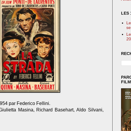
LES 
Le
se
Le
20
REC
PAR
FIL
1954 par Federico Fellini.
ulietta Masina, Richard Basehart, Aldo Silvani,