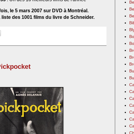
Be
Be
fois, le 5 mars 2007 sur DVD à Montréal.
Be
liste des 1001 films du livre de Schneider.
Bi
Bl
Bo
Bo
Br
Br
Br
Pickpocket
Bu
Bu
Ca
Ca
Ca
Ca
Ca
Ca
Ca
Ch