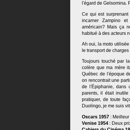
l'égard de Gelsomina. F
Ce qui est surprenant 
incarner Zampino et
américain? Mais ça n
habitué à des acteurs 
Ah oui, la moto utilisé
le transport de charges
Toujours touché par la
colère que ma mère ita
Québec de l'époque de 
on rencontrait une parti
de l'Épiphanie, dans u
parents, il était inuti
pratiquer, de toute faç
Duolingo, je me suis vi
Oscars 1957
: Meilleu
Venise 1954
: Deux pri
Cahiers du Cinéma 1