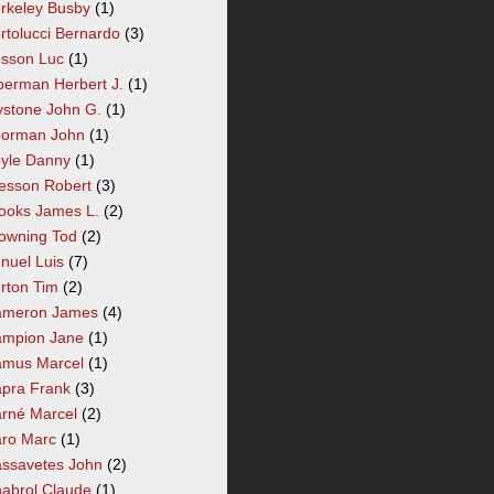
rkeley Busby
(1)
rtolucci Bernardo
(3)
sson Luc
(1)
berman Herbert J.
(1)
ystone John G.
(1)
orman John
(1)
yle Danny
(1)
esson Robert
(3)
ooks James L.
(2)
owning Tod
(2)
nuel Luis
(7)
rton Tim
(2)
meron James
(4)
mpion Jane
(1)
mus Marcel
(1)
pra Frank
(3)
rné Marcel
(2)
ro Marc
(1)
ssavetes John
(2)
abrol Claude
(1)