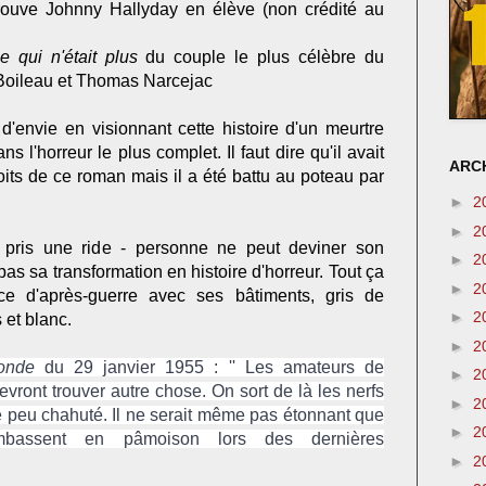
trouve Johnny Hallyday en élève (non crédité au
le qui n'était plus
du couple le plus célèbre du
e Boileau et Thomas Narcejac
d'envie en visionnant cette histoire d'un meurtre
s l'horreur le plus complet. Il faut dire qu'il avait
ARCH
oits de ce roman mais il a été battu au poteau par
►
2
►
2
s pris une ride - personne ne peut deviner son
►
2
as sa transformation en histoire d'horreur.
Tout ça
►
2
e d'après-guerre avec ses bâtiments, gris de
►
2
 et blanc.
►
2
onde
du 29 janvier 1955 : '' Les amateurs de
►
2
vront trouver autre chose. On sort de là les nerfs
►
2
ue peu chahuté. Il ne serait même pas étonnant que
►
2
ombassent en pâmoison lors des dernières
►
2