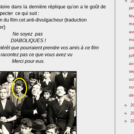
▼
2
toire dans la dernière réplique qu'on a le goût de
ja
pecter ce qui suit :
fé
in du film cet anti-divulgacheur (traduction
m
)
er
av
Ne soyez pas
m
DIABOLIQUES !
ntérêt que pourraient prendre vos amis à
ce film
ju
 racontez pas ce que vous avez vu
jui
Merci pour eux.
ao
se
oc
no
dé
►
2
►
2
►
2