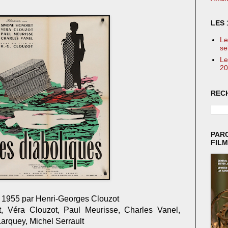
LES 
Le
se
Le
20
REC
PAR
FIL
en 1955 par Henri-Georges Clouzot
, Véra Clouzot, Paul Meurisse, Charles Vanel,
Larquey, Michel Serrault