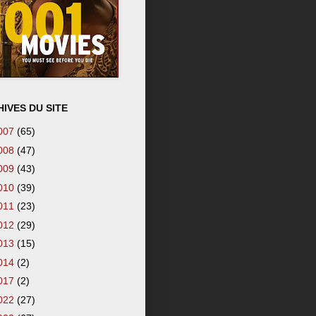
IVES DU SITE
007
(65)
008
(47)
009
(43)
010
(39)
011
(23)
012
(29)
013
(15)
014
(2)
017
(2)
022
(27)