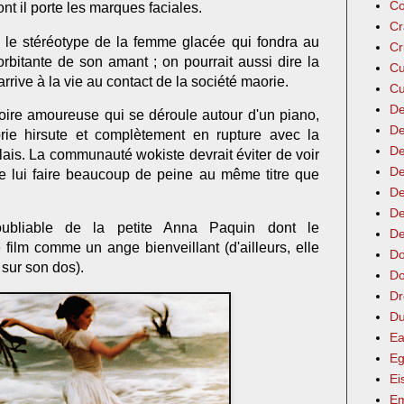
Co
t il porte les marques faciales.
Cr
it le stéréotype de la femme glacée qui fondra au
Cr
orbitante de son amant ; on pourrait aussi dire la
Cu
arrive à la vie au contact de la société maorie.
Cu
De
toire amoureuse qui se déroule autour d'un piano,
De
e hirsute et complètement en rupture avec la
De
lais. La communauté wokiste devrait éviter de voir
De
 de lui faire beaucoup de peine au même titre que
De
De
ubliable de la petite Anna Paquin dont le
De
 film comme un ange bienveillant (d'ailleurs, elle
Do
 sur son dos).
Do
Dr
Du
Ea
Eg
Ei
Em