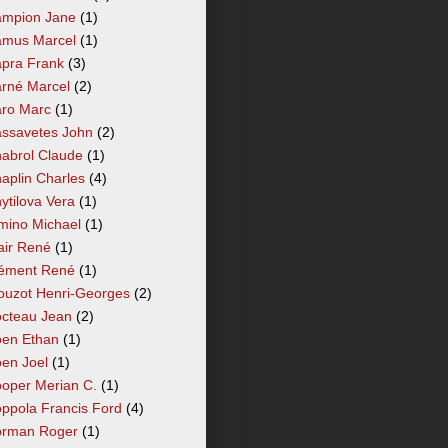
mpion Jane
(1)
mus Marcel
(1)
pra Frank
(3)
rné Marcel
(2)
ro Marc
(1)
ssavetes John
(2)
abrol Claude
(1)
aplin Charles
(4)
ytilova Vera
(1)
mino Michael
(1)
air René
(1)
ément René
(1)
ouzot Henri-Georges
(2)
cteau Jean
(2)
en Ethan
(1)
en Joel
(1)
oper Merian C.
(1)
ppola Francis Ford
(4)
rman Roger
(1)