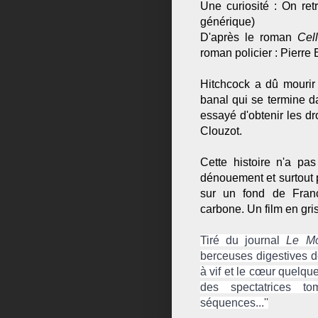
Une curiosité : On re
générique)
D'après le roman
Cel
roman policier : Pierr
Hitchcock a dû mourir 
banal qui se termine dan
essayé d'obtenir les dr
Clouzot.
Cette histoire n'a pa
dénouement et surtout p
sur un fond de Franc
carbone. Un film en gris
Tiré du journal
Le M
berceuses digestives de
à vif et le cœur quelq
des spectatrices t
séquences...''