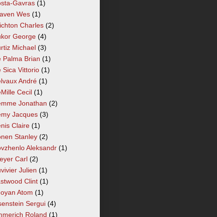
sta-Gavras
(1)
aven Wes
(1)
ichton Charles
(2)
kor George
(4)
rtiz Michael
(3)
 Palma Brian
(1)
 Sica Vittorio
(1)
lvaux André
(1)
Mille Cecil
(1)
mme Jonathan
(2)
my Jacques
(3)
nis Claire
(1)
nen Stanley
(2)
vzhenlo Aleksandr
(1)
eyer Carl
(2)
vivier Julien
(1)
stwood Clint
(1)
oyan Atom
(1)
senstein Sergui
(4)
merich Roland
(1)