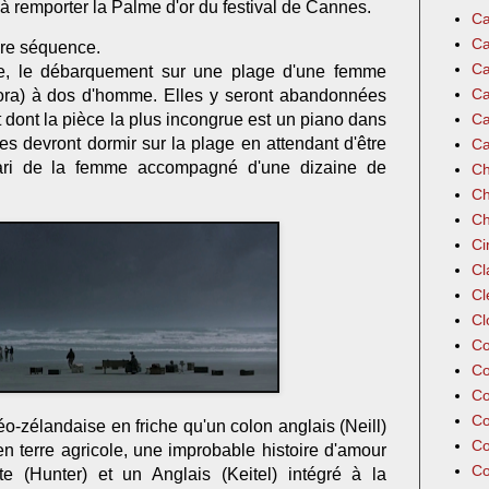
 à
remporter la Palme d'or du festival de Cannes.
Ca
Ca
ère séquence.
Ca
e, le débarquement sur une plage d'une femme
Ca
lora)
à dos d'homme. Elles y seront abandonnées
Ca
dont la pièce la plus incongrue est un piano dans
es devront dormir sur la plage en attendant d'être
Ca
 mari de la femme accompagné d'une dizaine de
Ch
Ch
Ch
Ci
Cl
Cl
Cl
Co
Co
Co
Co
zélandaise en friche qu'un colon anglais (Neill)
Co
en terre agricole, une improbable histoire d'amour
Co
 (Hunter) et un Anglais (Keitel) intégré à la