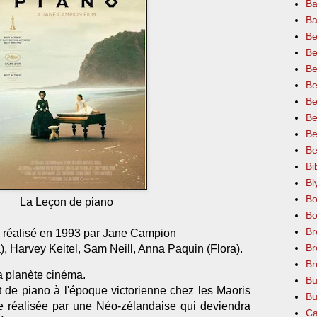
Ba
Ba
Be
Be
Be
Be
Be
Be
Be
Be
Bi
Bl
Bo
La Leçon de piano
Bo
Br
s réalisé en 1993 par Jane Campion
Br
, Harvey Keitel, Sam Neill, Anna Paquin (Flora).
Br
a planète cinéma.
Bu
t de piano à l'époque victorienne chez les Maoris
Bu
e réalisée par une Néo-zélandaise qui deviendra
Ca