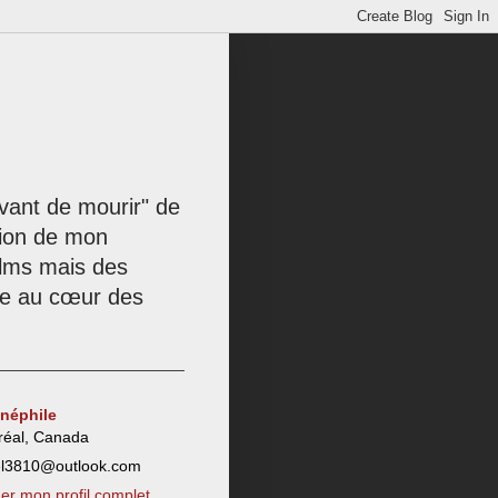
 avant de mourir" de
tion de mon
films mais des
née au cœur des
inéphile
réal, Canada
el3810@outlook.com
her mon profil complet