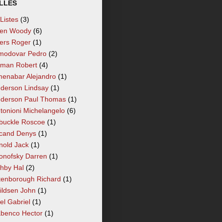
LLÉS
 Listes
(3)
len Woody
(6)
lers Roger
(1)
modovar Pedro
(2)
tman Robert
(4)
enabar Alejandro
(1)
derson Lindsay
(1)
derson Paul Thomas
(1)
tonioni Michelangelo
(6)
buckle Roscoe
(1)
cand Denys
(1)
nold Jack
(1)
onofsky Darren
(1)
hby Hal
(2)
tenborough Richard
(1)
ildsen John
(1)
el Gabriel
(1)
benco Hector
(1)