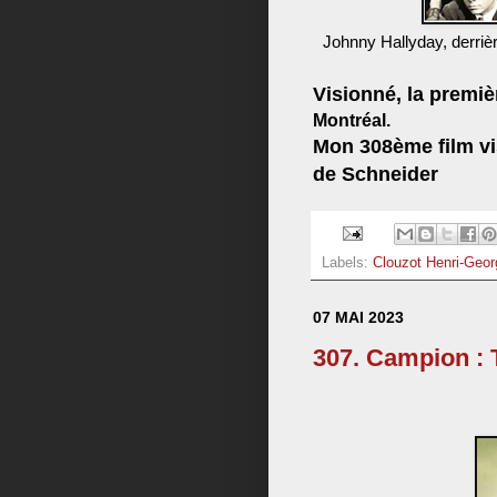
Johnny Hallyday, derriè
Visionné, la premièr
Montréal.
Mon 308ème film vis
de Schneider
Labels:
Clouzot Henri-Geo
07 MAI 2023
307. Campion : 