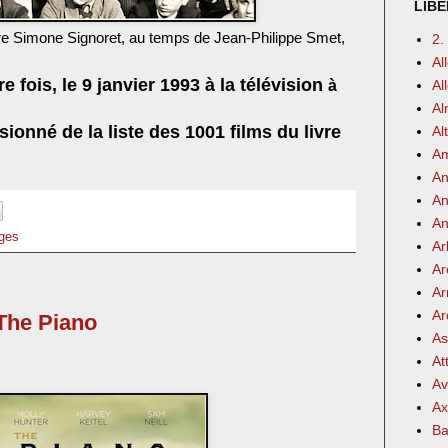
LIBE
re Simone Signoret, au temps de Jean-Philippe Smet,
2.
Al
e fois, le 9 janvier 1993 à la télévision
à
Al
Al
ionné de la liste des 1001 films du livre
Al
Am
An
An
An
rges
Ar
Ar
Ar
Ar
The Piano
As
At
Av
Ax
Ba