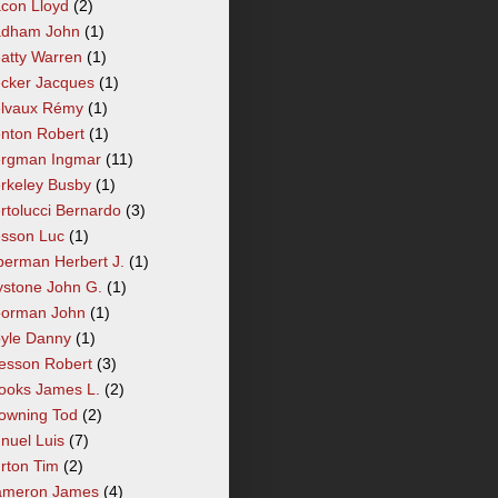
con Lloyd
(2)
dham John
(1)
atty Warren
(1)
cker Jacques
(1)
lvaux Rémy
(1)
nton Robert
(1)
rgman Ingmar
(11)
rkeley Busby
(1)
rtolucci Bernardo
(3)
sson Luc
(1)
berman Herbert J.
(1)
ystone John G.
(1)
orman John
(1)
yle Danny
(1)
esson Robert
(3)
ooks James L.
(2)
owning Tod
(2)
nuel Luis
(7)
rton Tim
(2)
meron James
(4)