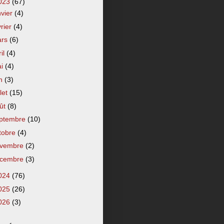
023
(67)
nvier
(4)
vrier
(4)
ars
(6)
ril
(4)
ai
(4)
in
(3)
llet
(15)
ût
(8)
ptembre
(10)
tobre
(4)
vembre
(2)
cembre
(3)
024
(76)
025
(26)
026
(3)