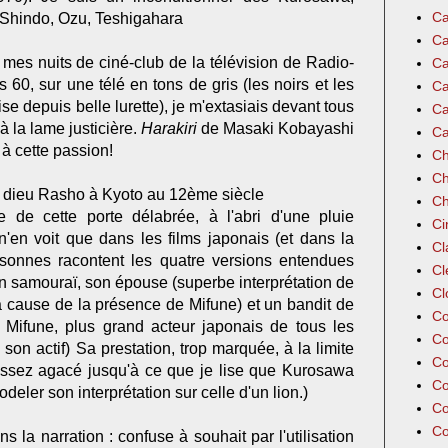
Ca
 Shindo, Ozu, Teshigahara
Ca
 mes nuits de ciné-club de la télévision de Radio-
Ca
60, sur une télé en tons de gris (les noirs et les
Ca
lise depuis belle lurette), je m'extasiais devant tous
Ca
à la lame justicière.
Harakiri
de Masaki Kobayashi
Ca
r à cette passion!
Ch
Ch
 dieu Rasho à Kyoto au 12ème siècle
Ch
e de cette porte délabrée, à l'abri d'une pluie
Ci
en voit que dans les films japonais (et dans la
Cl
personnes racontent les quatre versions entendues
Cl
un samouraï, son épouse (superbe interprétation de
Cl
 cause de la présence de Mifune) et un bandit de
Co
 Mifune, plus grand acteur japonais de tous les
Co
son actif) Sa prestation, trop marquée, à la limite
Co
ssez agacé jusqu'à ce que je lise que Kurosawa
Co
eler son interprétation sur celle d'un lion.)
Co
Co
s la narration : confuse à souhait par l'utilisation