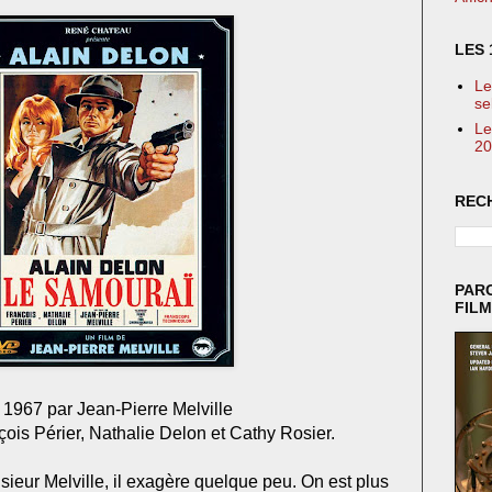
LES 
Le
se
Le
20
REC
PAR
FIL
n 1967 par Jean-Pierre Melville
ois Périer, Nathalie Delon et Cathy Rosier.
onsieur Melville, il exagère quelque peu. On est plus