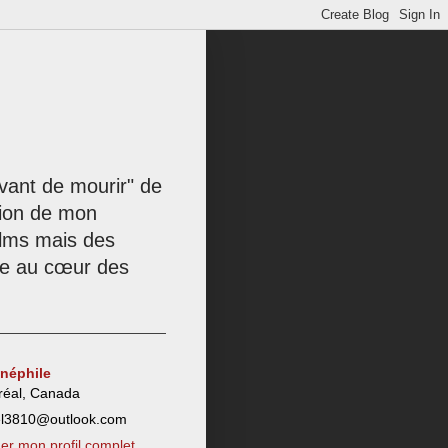
 avant de mourir" de
tion de mon
films mais des
née au cœur des
inéphile
réal, Canada
el3810@outlook.com
her mon profil complet