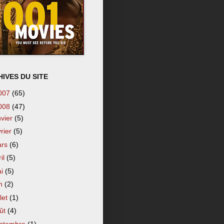
IVES DU SITE
007
(65)
008
(47)
nvier
(5)
vrier
(5)
ars
(6)
ril
(5)
ai
(5)
in
(2)
llet
(1)
ût
(4)
ptembre
(1)