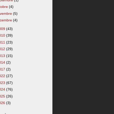
tobre
(4)
vembre
(5)
cembre
(4)
009
(43)
010
(39)
011
(23)
012
(29)
013
(15)
014
(2)
017
(2)
022
(27)
023
(67)
024
(76)
025
(26)
026
(3)