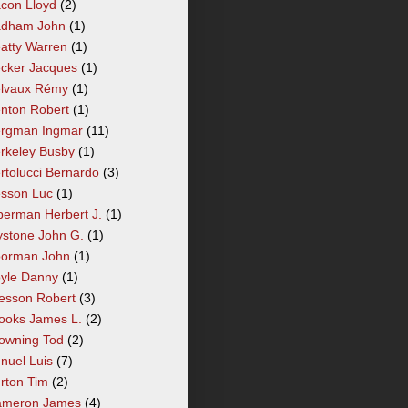
con Lloyd
(2)
dham John
(1)
atty Warren
(1)
cker Jacques
(1)
lvaux Rémy
(1)
nton Robert
(1)
rgman Ingmar
(11)
rkeley Busby
(1)
rtolucci Bernardo
(3)
sson Luc
(1)
berman Herbert J.
(1)
ystone John G.
(1)
orman John
(1)
yle Danny
(1)
esson Robert
(3)
ooks James L.
(2)
owning Tod
(2)
nuel Luis
(7)
rton Tim
(2)
meron James
(4)