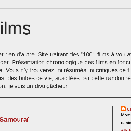
ilms
t rien d'autre. Site traitant des "1001 films à voir
der. Présentation chronologique des films en fonc
le. Vous n'y trouverez, ni résumés, ni critiques de 
ns, des bribes de vie, suscitées par cette randon
on, je suis un divulgâcheur.
C
Mont
e Samouraï
dani
Affic