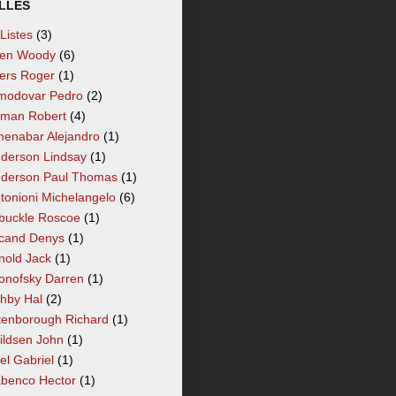
LLÉS
 Listes
(3)
len Woody
(6)
lers Roger
(1)
modovar Pedro
(2)
tman Robert
(4)
enabar Alejandro
(1)
derson Lindsay
(1)
derson Paul Thomas
(1)
tonioni Michelangelo
(6)
buckle Roscoe
(1)
cand Denys
(1)
nold Jack
(1)
onofsky Darren
(1)
hby Hal
(2)
tenborough Richard
(1)
ildsen John
(1)
el Gabriel
(1)
benco Hector
(1)