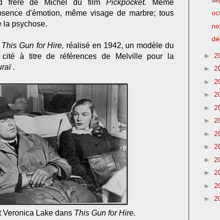
and frère de Michel du film
Pickpocket.
Même
bsence d'émotion, même visage de marbre; tous
oc
 la psychose.
no
dé
,
This Gun for Hire,
réalisé en 1942, un modèle du
►
2
 cité à titre de références de Melville pour la
raï
.
►
2
►
2
►
2
►
2
►
2
►
2
►
2
►
2
►
2
►
2
►
2
t Veronica Lake dans
This Gun for Hire
.