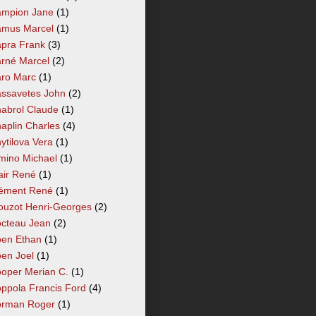
mpion Jane
(1)
mus Marcel
(1)
pra Frank
(3)
rné Marcel
(2)
ro Marc
(1)
ssavetes John
(2)
abrol Claude
(1)
aplin Charles
(4)
ytilova Vera
(1)
mino Michael
(1)
air René
(1)
ément René
(1)
ouzot Henri-Georges
(2)
cteau Jean
(2)
en Ethan
(1)
en Joel
(1)
oper Merian C.
(1)
ppola Francis Ford
(4)
rman Roger
(1)