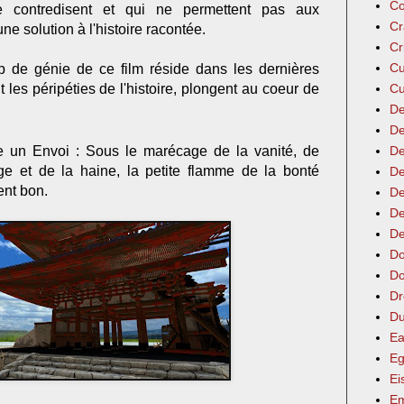
Co
e contredisent et qui ne permettent pas aux
Cr
ne solution à l'histoire racontée.
Cr
Cu
p de génie de ce film réside dans les dernières
 les péripéties de l'histoire, plongent au coeur de
Cu
De
De
 un Envoi : Sous le marécage de la vanité, de
De
e et de la haine, la petite flamme de la bonté
De
ent bon.
De
De
De
Do
Do
Dr
Du
Ea
Eg
Ei
Em