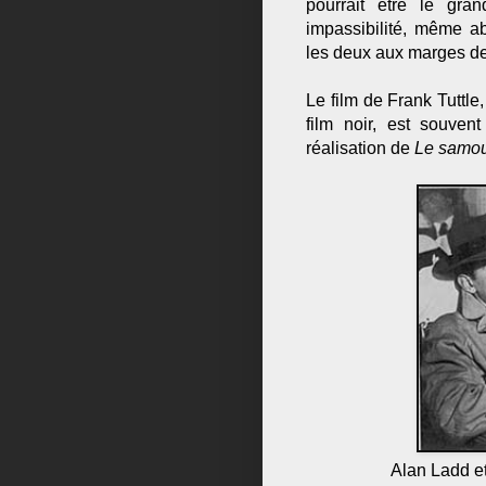
pourrait être le gr
impassibilité, même a
les deux aux marges de
Le film de Frank Tuttle
film noir, est souvent
réalisation de
Le samou
Alan Ladd e