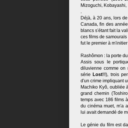
Mizoguchi, Kobayashi,
.
Déjà, à 20 ans, lors de
Canada, fin des années 
blancs s'étant fait la va
ces films de samouraïs 
fut le premier à m'initie
Rashômon : la porte du
Assis sous le portiqu
diluvienne comme on n'
série
Lost
!!!), trois 
d'un crime impliquant 
Machiko Kyô, oubliée à
grand chemin (Toshiro
temps avec 186 films à 
du cinéma muet, m'a a
lui avait demandé de mod
Le génie du film est dan