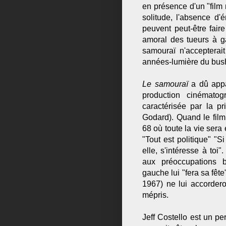
en présence d'un "film
solitude, l'absence d'
peuvent peut-être faire 
amoral des tueurs à g
samouraï n'accepterai
années-lumière du bus
Le samouraï
a dû appa
production cinémato
caractérisée par la p
Godard). Quand le film
68 où toute la vie sera
"Tout est politique" "Si
elle, s'intéresse à toi
aux préoccupations b
gauche lui "fera sa fête
1967) ne lui accordero
mépris.
Jeff Costello est un p