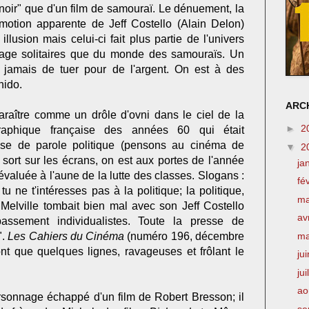
 noir" que d'un film de samouraï. Le dénuement, la
émotion apparente de Jeff Costello (Alain Delon)
illusion mais celui-ci fait plus partie de l'univers
age solitaires que du monde des samouraïs. Un
t jamais de tuer pour de l'argent. On est à des
hido.
ARCH
raître comme un drôle d'ovni dans le ciel de la
►
2
graphique française des années 60 qui était
rise de parole politique (pensons au cinéma de
▼
2
 sort sur les écrans, on est aux portes de l'année
ja
 évaluée à l'aune de la lutte des classes. Slogans :
fé
 tu ne t'intéresses pas à la politique; la politique,
m
". Melville tombait bien mal avec son Jeff Costello
av
assement individualistes. Toute la presse de
m
".
Les Cahiers du Cinéma
(numéro 196, décembre
nt que quelques lignes, ravageuses et frôlant le
ju
jui
ao
ersonnage échappé d'un film de Robert Bresson; il
se