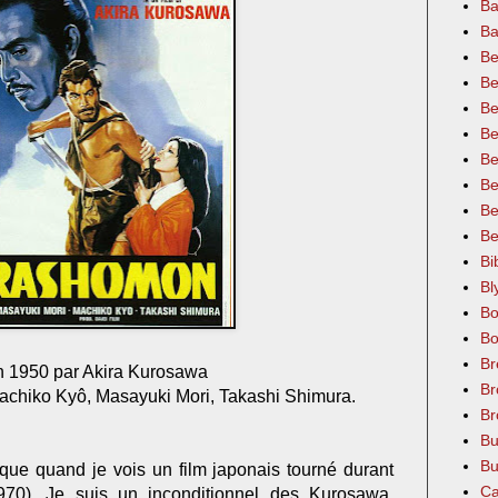
Ba
Ba
Be
Be
Be
Be
Be
Be
Be
Be
Bi
Bl
Bo
Bo
Br
en 1950 par Akira Kurosawa
Br
achiko Kyô, Masayuki Mori, Takashi Shimura.
Br
Bu
Bu
tique quand je vois un film japonais tourné durant
Ca
970). Je suis un inconditionnel des Kurosawa,