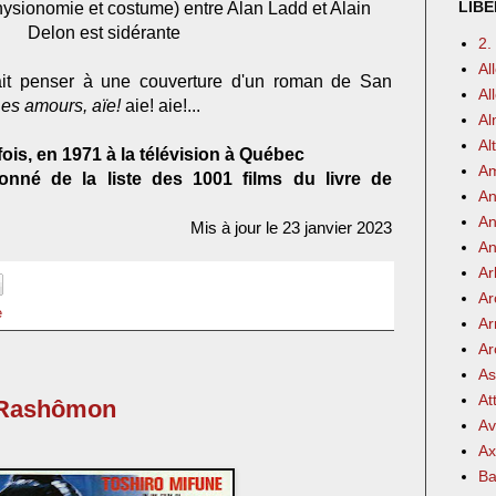
LIBE
ysionomie et costume) entre Alan Ladd et Alain
Delon est sidérante
2.
Al
fait penser à une couverture d'un roman de San
Al
es amours, aïe!
aie! aie!...
Al
Al
fois, en 1971 à la télévision à Québec
Am
onné de la liste des 1001 films du livre de
An
An
Mis à jour le 23 janvier 2023
An
Ar
Ar
e
Ar
Ar
As
At
 Rashômon
Av
Ax
Ba