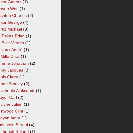
sta-Gavras
(1)
aven Wes
(1)
ichton Charles
(2)
kor George
(4)
rtiz Michael
(3)
 Palma Brian
(1)
 Sica Vittorio
(1)
lvaux André
(1)
Mille Cecil
(1)
mme Jonathan
(2)
my Jacques
(3)
nis Claire
(1)
nen Stanley
(2)
vzhenlo Aleksandr
(1)
eyer Carl
(2)
vivier Julien
(1)
stwood Clint
(1)
oyan Atom
(1)
senstein Sergui
(4)
merich Roland
(1)