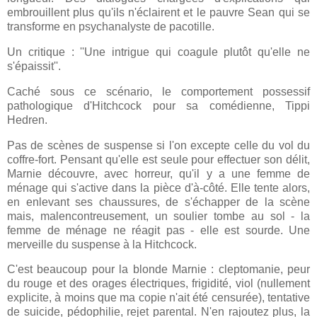
embrouillent plus qu'ils n'éclairent et le pauvre Sean qui se
transforme en psychanalyste de pacotille.
Un critique : ''Une intrigue qui coagule plutôt qu'elle ne
s'épaissit''.
Caché sous ce scénario, le comportement possessif
pathologique d'Hitchcock pour sa comédienne, Tippi
Hedren.
Pas de scènes de suspense si l'on excepte celle du vol du
coffre-fort. Pensant qu'elle est seule pour effectuer son délit,
Marnie découvre, avec horreur, qu'il y a une femme de
ménage qui s'active dans la pièce d'à-côté. Elle tente alors,
en enlevant ses chaussures, de s'échapper de la scène
mais, malencontreusement, un soulier tombe au sol - la
femme de ménage ne réagit pas - elle est sourde. Une
merveille du suspense à la Hitchcock.
C'est beaucoup pour la blonde Marnie : cleptomanie, peur
du rouge et des orages électriques, frigidité, viol (nullement
explicite, à moins que ma copie n'ait été censurée), tentative
de suicide, pédophilie, rejet parental. N'en rajoutez plus, la