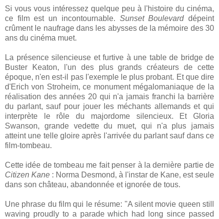
Si vous vous intéressez quelque peu à l'histoire du cinéma,
ce film est un incontournable.
Sunset Boulevard
dépeint
crûment le naufrage dans les abysses de la mémoire des 30
ans du cinéma muet.
La présence silencieuse et furtive à une table de bridge de
Buster Keaton, l'un des plus grands créateurs de cette
époque, n'en est-il pas l'exemple le plus probant. Et que dire
d'Erich von Stroheim, ce monument mégalomaniaque de la
réalisation des années 20 qui n'a jamais franchi la barrière
du parlant, sauf pour jouer les méchants allemands et qui
interprète le rôle du majordome silencieux. Et Gloria
Swanson, grande vedette du muet, qui n'a plus jamais
atteint une telle gloire après l'arrivée du parlant sauf dans ce
film-tombeau.
Cette idée de tombeau me fait penser à la dernière partie de
Citizen Kane
: Norma Desmond, à l'instar de Kane, est seule
dans son château, abandonnée et ignorée de tous.
Une phrase du film qui le résume: "A silent movie queen still
waving proudly to a parade which had long since passed