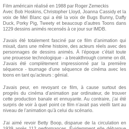
Film américain réalisé en 1988 par Roger Zemeckis
Avec Bob Hoskins, Christopher Lloyd, Joanna Cassidy et la
voix de
Mel Blanc
qui a été la voix de Bugs Bunny, Daffy
Duck, Porky Pig, Tweety et beaucoup d'autres Toons dans
1229 dessins animés recensés à ce jour sur IMDB.
J'avais été totalement fasciné par ce film d'animation qui
mixait, dans une même histoire, des acteurs réels avec des
personnages de dessins animés. À l'époque c'était toute
une prouesse technologique - a breakthrough comme on dit.
J'avais été complètement impressionné par la première
séquence - tournage d'une séquence de cinéma avec les
toons en tant qu'acteurs : génial.
J'avais peur, en revoyant ce film, à cause surtout des
progrès du cinéma d'animation par ordinateur, de trouver
cette production banale et ennuyante. Au contraire, j'ai été
surpris de voir à quel point ce film n'avait pas vieilli tant au
niveau de l'animation qu'à celui du scénario.
J'ai aimé revoir Betty Boop, disparue de la circulation en
1939 après 112 performances. Évidemment elle débarque