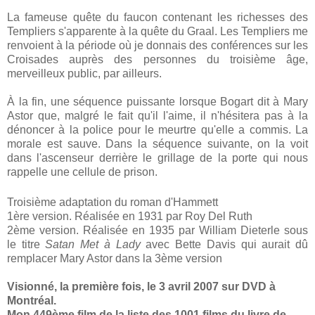
La fameuse quête du faucon contenant les richesses des
Templiers s'apparente à la quête du Graal. Les Templiers me
renvoient à la période où je donnais des conférences sur les
Croisades auprès des personnes du troisième âge,
merveilleux public, par ailleurs.
À la fin, une séquence puissante lorsque Bogart dit à Mary
Astor que, malgré le fait qu'il l'aime, il n'hésitera pas à la
dénoncer à la police pour le meurtre qu'elle a commis. La
morale est sauve. Dans la séquence suivante, on la voit
dans l'ascenseur derrière le grillage de la porte qui nous
rappelle une cellule de prison.
Troisième adaptation du roman d'Hammett
1ère version. Réalisée en 1931 par Roy Del Ruth
2ème version. Réalisée en 1935 par William Dieterle sous
le titre
Satan Met à Lady
avec Bette Davis qui aurait dû
remplacer Mary Astor dans la 3ème version
Visionné, la première fois, le 3 avril 2007 sur DVD à
Montréal.
Mon 449ème film de la liste des 1001 films du livre de