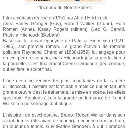
L'Inconnu du Nord-Express
Film américain réalisé en 1951 par Alfred Hitchcock
Avec Farley Granger (Guy), Robert Walker (Bruno), Ruth
Roman (Anne), Kasey Rogers (Miriam), (Leo G. Carroll,
Patricia Hitchcock (Barbara)
Basé sur le roman éponyme de Patricia Highsmith (1921-
1995), son premier roman. Le grand écrivain de romans
policiers Raymond Chandler (1888-1959) fut engagé pour
en extirper un scénario, mais Hitchcock jeta sa production à
la poubelle. C'est finalement Czenzi Ormonde, peu connue,
qui en fera le script final.
L'une des cinq œuvres les plus importantes de la carrière
d'Hitchcock. L'histoire est formidable mais ce qui en fait une
grande œuvre c'est le traitement, la mise en scène, les effets
spéciaux. Ajoutons à cela la grande performance de Robert
Walker
en personnage diabolique
.
L'histoire : un psychopathe, Bruno (Robert Walker dans son
avant-dernier rôle avant de mourir), rencontre dans un train,
un joueur de tennis, Guy (Farley Granger), à qui il propose