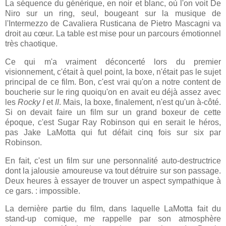
La séquence du générique, en noir et blanc, où l'on voit De
Niro sur un ring, seul, bougeant
sur la musique de
l'Intermezzo de Cavaliera Rusticana de Pietro Mascagni va
droit au cœur. La table est mise pour un parcours émotionnel
très chaotique.
Ce qui m'a vraiment déconcerté lors du premier
visionnement, c'était à quel point, la boxe, n'était pas le sujet
principal de ce film. Bon, c'est vrai qu'on a notre content de
boucherie sur le ring quoiqu'on en avait eu déjà assez avec
les
Rocky I
et
II
. Mais, la boxe, finalement, n'est qu'un à-côté.
Si on devait faire un film sur un grand boxeur de cette
époque, c'est Sugar Ray Robinson qui en serait le héros,
pas Jake LaMotta qui fut défait cinq fois sur six par
Robinson.
En fait, c'est un film sur une personnalité auto-destructrice
dont la jalousie amoureuse va tout détruire sur son passage.
Deux heures à essayer de trouver un aspect sympathique
à
ce gars. : impossible.
La dernière partie du film, dans laquelle LaMotta fait du
stand-up comique, me rappelle par son atmosphère