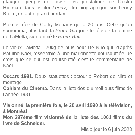
glauque, peuplé de losers, les prestations de Dustin
Hoffman dans le film
Lenny
, film biographique sur Lenny
Bruce, un autre grand perdant.
Premier rôle de Cathy Moriarty qui a 20 ans. Celle qu'on
surnomma, plus tard, la
Bronx Girl
joue le rôle de la femme
de LaMotta, surnommé le
Bronx Bull.
Le vieux LaMotta : 20kg de plus pour De Niro qui, d'après
Pauline Kael, ressemble à une marionnette boursoufflée. Je
crois que ce qui est boursoufflé c'est le commentaire de
Kael.
Oscars 1981.
Deux statuettes : acteur à Robert de Niro et
montage
Cahiers du Cinéma.
Dans la liste des dix meilleurs films de
l'année 1981
Visionné, la première fois, le 28 avril 1990 à la télévision,
à Montréal
Mon 287ème film visionné de la liste des 1001 films du
livre de Schneid
er.
Mis à jour le 6 juin 2023