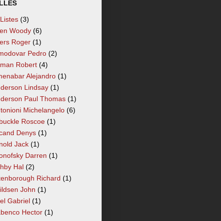
LLÉS
 Listes
(3)
len Woody
(6)
lers Roger
(1)
modovar Pedro
(2)
tman Robert
(4)
enabar Alejandro
(1)
derson Lindsay
(1)
derson Paul Thomas
(1)
tonioni Michelangelo
(6)
buckle Roscoe
(1)
cand Denys
(1)
nold Jack
(1)
onofsky Darren
(1)
hby Hal
(2)
tenborough Richard
(1)
ildsen John
(1)
el Gabriel
(1)
benco Hector
(1)