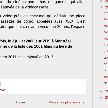
►
2
gure du cinéma porno bas de gamme qui allait
l'arrivée de la vidéocassette.
▼
2
ja
b vidéo près de chez-moi qui dédiait une pièce
fé
cassettes de porno, appelées aussi XXX. C'est
m
tater que tout ça n'aura vécu que 20 ans, l'espace
av
m
ois, le 2 juillet 2000 sur VHS à Montréal.
ju
né de la liste des 1001 films du livre de
jui
te en 2011 mais rajouté en 2013
ao
se
oc
no
dé
omas
►
2
►
2
Accueil
Messages plus anciens