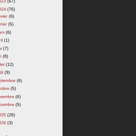
023
(67)
024
(76)
nvier
(6)
vrier
(5)
ars
(6)
ril
(1)
ai
(7)
in
(8)
llet
(12)
ût
(9)
ptembre
(6)
tobre
(5)
vembre
(6)
cembre
(5)
025
(26)
026
(3)