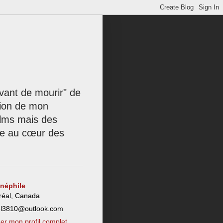
 avant de mourir" de
tion de mon
films mais des
née au cœur des
inéphile
réal, Canada
el3810@outlook.com
her mon profil complet