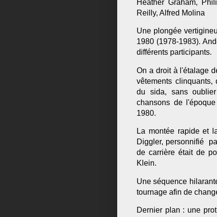
Heather Graham, Phil
Reilly, Alfred Molina
Une plongée vertigine
1980 (1978-1983). Ande
différents participants.
On a droit à l'étalage 
vêtements clinquants, 
du sida, sans oublier
chansons de l'époque
1980.
La montée rapide et la
Diggler, personnifié p
de carrière était de 
Klein.
Une séquence hilarante 
tournage afin de chang
Dernier plan : une pro