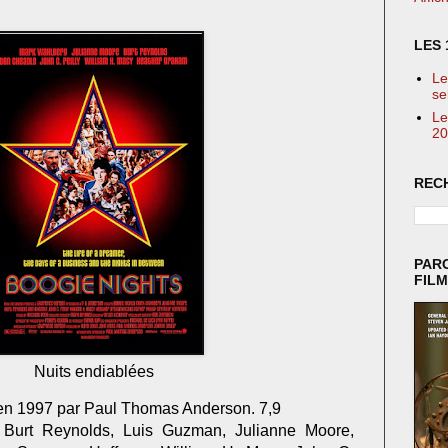
LES 
Le
se
Le
20
REC
PAR
FIL
Nuits endiablées
 en 1997 par Paul Thomas Anderson. 7,9
Burt Reynolds, Luis Guzman, Julianne Moore,