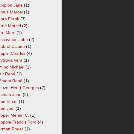
mpion Jane
(1)
mus Marcel
(1)
pra Frank
(3)
rné Marcel
(2)
ro Marc
(1)
ssavetes John
(2)
abrol Claude
(1)
aplin Charles
(4)
ytilova Vera
(1)
mino Michael
(1)
air René
(1)
ément René
(1)
ouzot Henri-Georges
(2)
cteau Jean
(2)
en Ethan
(1)
en Joel
(1)
oper Merian C.
(1)
ppola Francis Ford
(4)
rman Roger
(1)