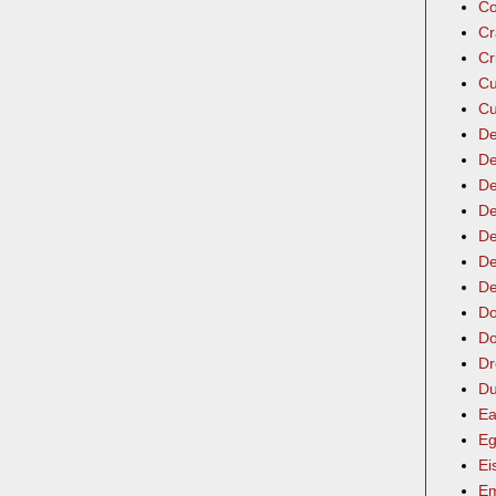
Co
Cr
Cr
Cu
Cu
De
De
De
De
De
De
De
Do
Do
Dr
Du
Ea
Eg
Ei
Em