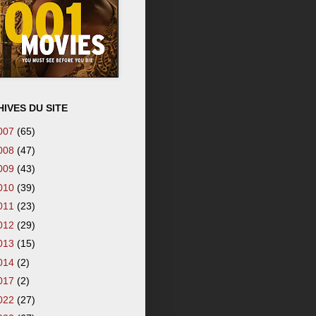
IVES DU SITE
007
(65)
008
(47)
009
(43)
010
(39)
011
(23)
012
(29)
013
(15)
014
(2)
017
(2)
022
(27)