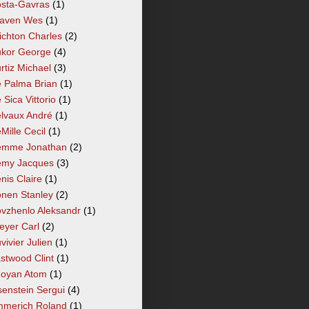
sta-Gavras
(1)
aven Wes
(1)
ichton Charles
(2)
kor George
(4)
rtiz Michael
(3)
 Palma Brian
(1)
 Sica Vittorio
(1)
lvaux André
(1)
Mille Cecil
(1)
mme Jonathan
(2)
my Jacques
(3)
nis Claire
(1)
nen Stanley
(2)
vzhenlo Aleksandr
(1)
eyer Carl
(2)
vivier Julien
(1)
stwood Clint
(1)
oyan Atom
(1)
senstein Sergui
(4)
merich Roland
(1)