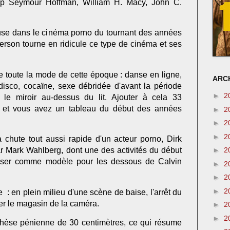
ip Seymour Hoffman, William H. Macy, John C.
use dans le cinéma porno du tournant des années
rson tourne en ridicule ce type de cinéma et ses
de toute la mode de cette époque : danse en ligne,
ARCH
disco, cocaïne, sexe débridée d'avant la période
►
2
 le miroir au-dessus du lit. Ajouter à cela 33
 et vous avez un tableau du début des années
►
2
►
2
►
2
 chute tout aussi rapide d'un acteur porno, Dirk
ar Mark Wahlberg, dont une des activités du début
►
2
poser comme modèle pour les dessous de Calvin
►
2
►
2
►
2
: en plein milieu d'une scène de baise, l'arrêt du
er le magasin de la caméra.
►
2
►
2
thèse pénienne de 30 centimètres, ce qui résume