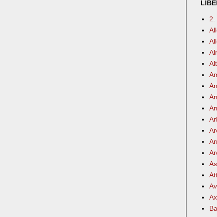
LIBE
2.
Al
Al
Al
Al
Am
An
An
An
Ar
Ar
Ar
Ar
As
At
Av
Ax
Ba