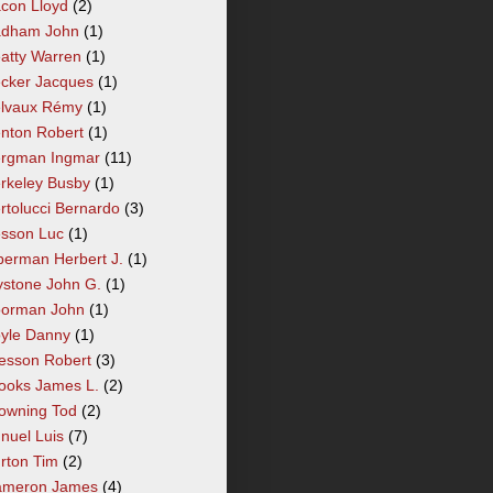
con Lloyd
(2)
dham John
(1)
atty Warren
(1)
cker Jacques
(1)
lvaux Rémy
(1)
nton Robert
(1)
rgman Ingmar
(11)
rkeley Busby
(1)
rtolucci Bernardo
(3)
sson Luc
(1)
berman Herbert J.
(1)
ystone John G.
(1)
orman John
(1)
yle Danny
(1)
esson Robert
(3)
ooks James L.
(2)
owning Tod
(2)
nuel Luis
(7)
rton Tim
(2)
meron James
(4)