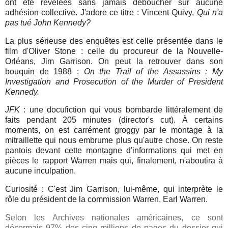
ont été révélées sans jamais déboucher sur aucune
adhésion collective. J'adore ce titre :
Vincent
Quivy
,
Qui n'a
pas tué John Kennedy?
La plus sérieuse des enquêtes est celle présentée dans le
film d'Oliver Stone : celle du procureur de la Nouvelle-
Orléans, Jim Garrison. On peut la retrouver dans son
bouquin de 1988 :
On the Trail of the Assassins : My
Investigation and Prosecution of the Murder of President
Kennedy.
JFK
: une docufiction qui vous bombarde littéralement de
faits pendant 205 minutes (director's cut). À certains
moments, on est carrément groggy par le montage à la
mitraillette qui nous embrume plus qu'autre chose. On reste
pantois devant cette montagne d'informations qui met en
pièces le rapport Warren mais qui, finalement, n'aboutira à
aucune inculpation.
Curiosité : C'est Jim Garrison, lui-même, qui interprète le
rôle du président de la commission Warren, Earl Warren.
Selon les Archives nationales américaines, ce sont
désormais 97% des cinq millions de pages du dossier qui