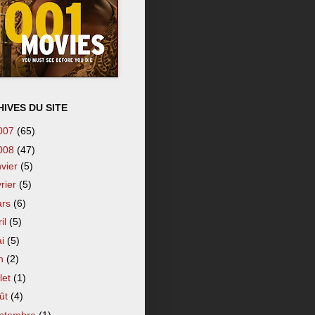
IVES DU SITE
007
(65)
008
(47)
nvier
(5)
vrier
(5)
ars
(6)
ril
(5)
ai
(5)
in
(2)
llet
(1)
ût
(4)
ptembre
(1)