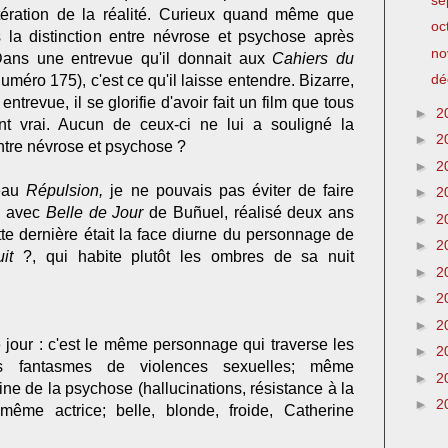
tération de la réalité. Curieux quand même que
oc
 la distinction entre névrose et psychose après
no
 Dans une entrevue qu'il donnait aux
Cahiers du
dé
numéro 175), c'est ce qu'il laisse entendre. Bizarre,
trevue, il se glorifie d'avoir fait un film que tous
►
2
ent vrai. Aucun de ceux-ci ne lui a souligné la
►
2
ntre névrose et psychose ?
►
2
veau
Répulsion,
je ne pouvais pas éviter de faire
►
2
s avec
Belle
de Jour
de Buñuel, réalisé deux ans
►
2
tte dernière était la face diurne du personnage de
►
2
uit
?, qui habite plutôt les ombres de sa nuit
►
2
►
2
►
2
e jour : c'est le même personnage qui traverse les
►
2
 fantasmes de violences sexuelles; même
►
2
e de la psychose (hallucinations, résistance à la
►
2
 même actrice; belle, blonde, froide, Catherine