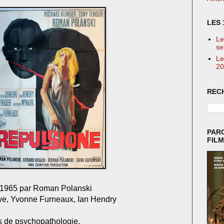
LES 
Le
se
Le
20
REC
PAR
FIL
n 1965 par Roman Polanski
e, Yvonne Furneaux, Ian Hendry
s de psychopathologie.