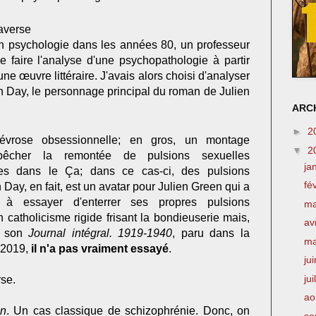
raverse
 psychologie dans les années 80, un professeur
faire l'analyse d'une psychopathologie à partir
ne œuvre littéraire. J'avais alors choisi d'analyser
h Day, le personnage principal du roman de Julien
ARCH
►
2
évrose obsessionnelle; en gros, un montage
▼
2
mpêcher la remontée de pulsions sexuelles
ja
ies dans le Ça; dans ce cas-ci, des pulsions
fé
ay, en fait, est un avatar pour Julien Green qui a
à essayer d'enterrer ses propres pulsions
m
catholicisme rigide frisant la bondieuserie mais,
av
ns son
Journal intégral. 1919-1940
, paru dans la
m
 2019,
il n'a pas vraiment essayé
.
ju
jui
rse.
ao
on
. Un cas classique de schizophrénie. Donc, on
se