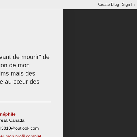
 avant de mourir" de
tion de mon
films mais des
née au cœur des
inéphile
réal, Canada
el3810@outlook.com
her mon profil complet