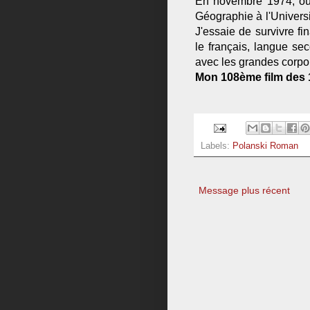
En novembre 1974, où e
Géographie à l'Universi
J'essaie de survivre f
le français, langue se
avec les grandes corpo
Mon 108ème film des 1
Labels:
Polanski Roman
Message plus récent