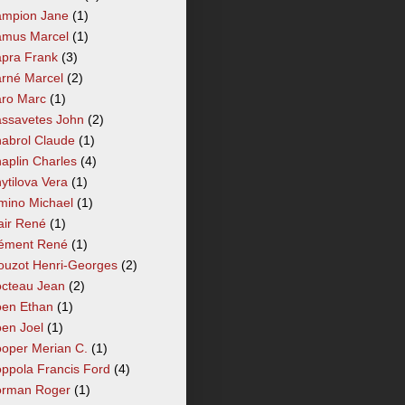
mpion Jane
(1)
mus Marcel
(1)
pra Frank
(3)
rné Marcel
(2)
ro Marc
(1)
ssavetes John
(2)
abrol Claude
(1)
aplin Charles
(4)
ytilova Vera
(1)
mino Michael
(1)
air René
(1)
ément René
(1)
ouzot Henri-Georges
(2)
cteau Jean
(2)
en Ethan
(1)
en Joel
(1)
oper Merian C.
(1)
ppola Francis Ford
(4)
rman Roger
(1)