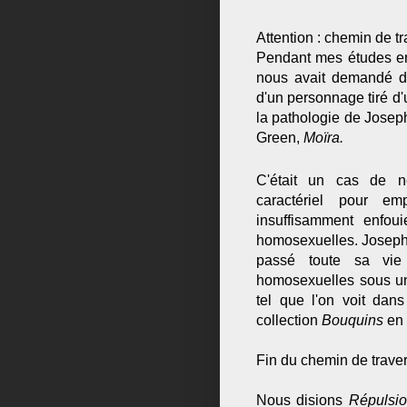
Attention : chemin de t
Pendant mes études en
nous avait demandé de 
d'un personnage tiré d'u
la pathologie de Josep
Green,
Moïra.
C'était un cas de n
caractériel pour e
insuffisamment enfou
homosexuelles. Joseph D
passé toute sa vie 
homosexuelles sous un 
tel que l'on voit da
collection
Bouquins
en
Fin du chemin de trave
Nous disions
Répulsi