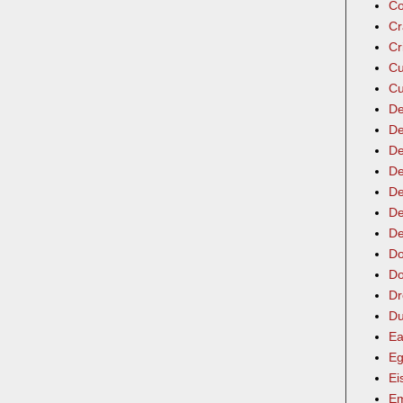
Co
Cr
Cr
Cu
Cu
De
De
De
De
De
De
De
Do
Do
Dr
Du
Ea
Eg
Ei
Em