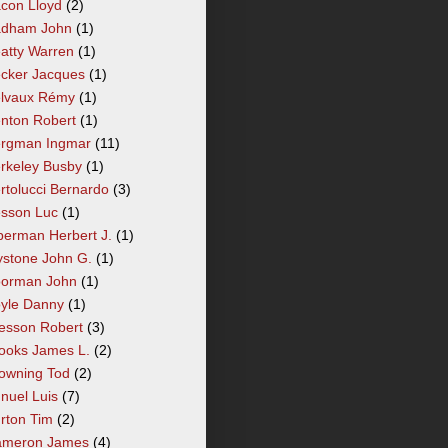
con Lloyd
(2)
dham John
(1)
atty Warren
(1)
cker Jacques
(1)
lvaux Rémy
(1)
nton Robert
(1)
rgman Ingmar
(11)
rkeley Busby
(1)
rtolucci Bernardo
(3)
sson Luc
(1)
berman Herbert J.
(1)
ystone John G.
(1)
orman John
(1)
yle Danny
(1)
esson Robert
(3)
ooks James L.
(2)
owning Tod
(2)
nuel Luis
(7)
rton Tim
(2)
meron James
(4)