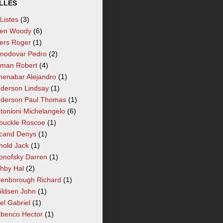
LLÉS
 Listes
(3)
len Woody
(6)
lers Roger
(1)
modovar Pedro
(2)
tman Robert
(4)
enabar Alejandro
(1)
derson Lindsay
(1)
derson Paul Thomas
(1)
tonioni Michelangelo
(6)
buckle Roscoe
(1)
cand Denys
(1)
nold Jack
(1)
onofsky Darren
(1)
hby Hal
(2)
tenborough Richard
(1)
ildsen John
(1)
el Gabriel
(1)
benco Hector
(1)