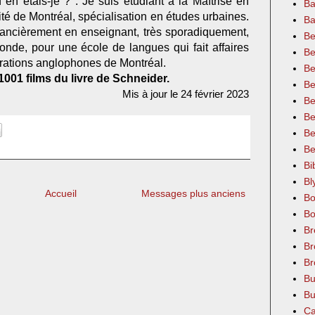
n étais-je ? : Je suis étudiant à la Maîtrise en
Ba
té de Montréal, spécialisation en études urbaines.
Ba
inancièrement en enseignant, très sporadiquement,
Be
conde, pour une école de langues qui fait affaires
Be
rations anglophones de Montréal.
Be
001 films du livre de Schneider.
Be
Mis à jour le 24 février 2023
Be
Be
Be
Be
Bi
Bl
Accueil
Messages plus anciens
Bo
Bo
Br
Br
Br
Bu
Bu
Ca