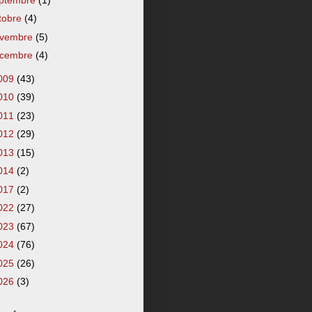
tobre
(4)
vembre
(5)
cembre
(4)
009
(43)
010
(39)
011
(23)
012
(29)
013
(15)
014
(2)
017
(2)
022
(27)
023
(67)
024
(76)
025
(26)
026
(3)