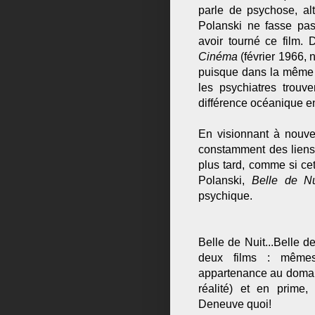
parle de psychose, al
Polanski ne fasse pas
avoir tourné ce film.
Cinéma
(février 1966, 
puisque dans la même en
les psychiatres trouv
différence océanique e
En visionnant à nou
constamment des lien
plus tard, comme si ce
Polanski,
Belle de N
psychique.
Belle de Nuit...Belle d
deux films : mêmes
appartenance au domain
réalité) et en prime,
Deneuve quoi!