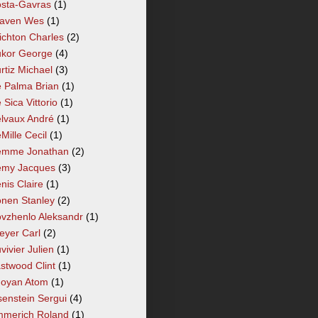
sta-Gavras
(1)
aven Wes
(1)
ichton Charles
(2)
kor George
(4)
rtiz Michael
(3)
 Palma Brian
(1)
 Sica Vittorio
(1)
lvaux André
(1)
Mille Cecil
(1)
mme Jonathan
(2)
my Jacques
(3)
nis Claire
(1)
nen Stanley
(2)
vzhenlo Aleksandr
(1)
eyer Carl
(2)
vivier Julien
(1)
stwood Clint
(1)
oyan Atom
(1)
senstein Sergui
(4)
merich Roland
(1)