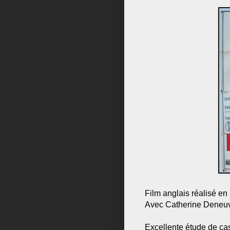
Film anglais réalisé e
Avec Catherine Deneuv
Excellente étude de ca