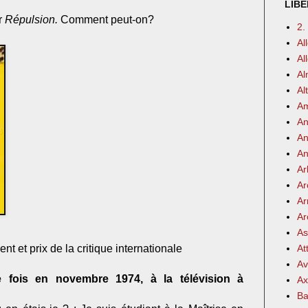
LIBE
r
Répulsion.
Comment peut-on?
2.
Al
Al
Al
Al
Am
An
An
An
Ar
Ar
Ar
Ar
As
nt et prix de la critique internationale
At
Av
e fois en novembre 1974, à la télévision à
Ax
Ba