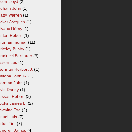
con Lloyd
(2)
dham John
(1)
atty Warren
(1)
cker Jacques
(1)
lvaux Rémy
(1)
nton Robert
(1)
rgman Ingmar
(11)
rkeley Busby
(1)
rtolucci Bernardo
(3)
sson Luc
(1)
berman Herbert J.
(1)
ystone John G.
(1)
orman John
(1)
yle Danny
(1)
esson Robert
(3)
ooks James L.
(2)
owning Tod
(2)
nuel Luis
(7)
rton Tim
(2)
meron James
(4)