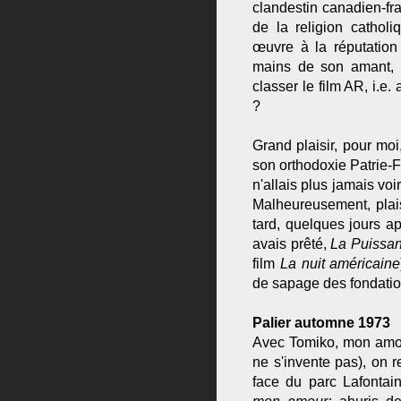
clandestin canadien-fr
de la religion cathol
œuvre à la réputation
mains de son amant, s
classer le film AR, i.e
?
Grand plaisir, pour moi
son orthodoxie Patrie-Fa
n'allais plus jamais vo
Malheureusement, plaisi
tard, quelques jours ap
avais prêté,
La Puissanc
film
La nuit américaine
de sapage des fondatio
Palier automne 1973
Avec Tomiko, mon amou
ne s'invente pas), on 
face du parc Lafontai