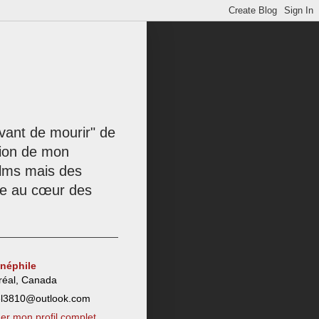
 avant de mourir" de
tion de mon
films mais des
née au cœur des
inéphile
réal, Canada
el3810@outlook.com
her mon profil complet