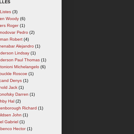
LLÉS
 Listes
(3)
len Woody
(6)
lers Roger
(1)
modovar Pedro
(2)
tman Robert
(4)
enabar Alejandro
(1)
derson Lindsay
(1)
derson Paul Thomas
(1)
tonioni Michelangelo
(6)
buckle Roscoe
(1)
cand Denys
(1)
nold Jack
(1)
onofsky Darren
(1)
hby Hal
(2)
tenborough Richard
(1)
ildsen John
(1)
el Gabriel
(1)
benco Hector
(1)