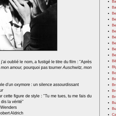
Ba
Ba
Be
Be
Be
Be
Be
Be
Be
Be
Bi
j'ai oublié le nom, a fustigé le titre du film : "Après
Bl
, mon amour,
pourquoi pas tourner
Auschwitz, mon
Bo
Bo
le d'un oxymore : un silence assourdissant
Br
ur
Br
ur cette figure de style : "Tu me tues, tu me fais du
Br
 dis la vérité"
Bu
 Wenders
Bu
obert Aldrich
Ca