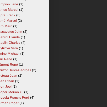
mpion Jane
(1)
mus Marcel
(1)
pra Frank
(3)
rné Marcel
(2)
ro Marc
(1)
ssavetes John
(2)
abrol Claude
(1)
aplin Charles
(4)
ytilova Vera
(1)
mino Michael
(1)
air René
(1)
ément René
(1)
ouzot Henri-Georges
(2)
cteau Jean
(2)
en Ethan
(1)
en Joel
(1)
oper Merian C.
(1)
ppola Francis Ford
(4)
rman Roger
(1)