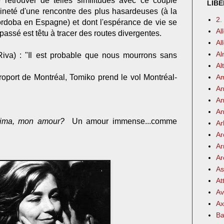
 retrouver de telles similitudes avec ce couple
LIBE
aineté d'une rencontre des plus hasardeuses (à la
2.
ordoba en Espagne) et dont l'espérance de vie se
Al
passé est têtu à tracer des routes divergentes.
Al
Al
va) : "Il est probable que nous mourrons sans
Al
port de Montréal, Tomiko prend le vol Montréal-
Am
An
An
An
hima, mon amour?
Un amour immense...comme
Ar
Ar
Ar
Ar
As
At
Av
Ax
Ba