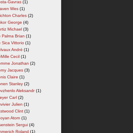
sta-Gavras
(1)
aven Wes
(1)
ichton Charles
(2)
kor George
(4)
rtiz Michael
(3)
 Palma Brian
(1)
 Sica Vittorio
(1)
lvaux André
(1)
Mille Cecil
(1)
mme Jonathan
(2)
my Jacques
(3)
nis Claire
(1)
nen Stanley
(2)
vzhenlo Aleksandr
(1)
eyer Carl
(2)
vivier Julien
(1)
stwood Clint
(1)
oyan Atom
(1)
senstein Sergui
(4)
merich Roland
(1)