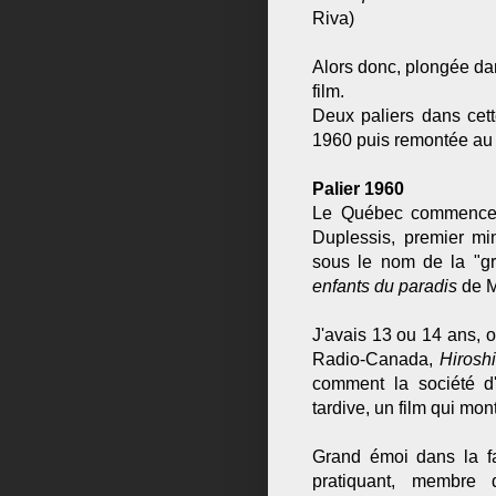
Riva)
Alors donc, plongée dan
film.
Deux paliers dans cet
1960 puis remontée au 
Palier 1960
Le Québec commence à
Duplessis, premier mi
sous le nom de la "gr
enfants du paradis
de M
J'avais 13 ou 14 ans, o
Radio-Canada,
Hirosh
comment la société d'
tardive, un film qui mont
Grand émoi dans la fa
pratiquant, membre 