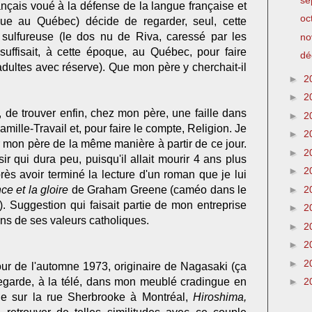
ançais voué à la défense de la langue française et
oc
ique au Québec) décide de regarder, seul, cette
 sulfureuse (le dos nu de Riva, caressé par les
no
uffisait, à cette époque, au Québec, pour faire
dé
. adultes avec réserve). Que mon père y cherchait-il
►
2
►
2
, de trouver enfin, chez mon père, une faille dans
►
2
mille-Travail et, pour faire le compte, Religion. Je
►
2
ir mon père de la même manière à partir de ce jour.
►
2
r qui dura peu, puisqu'il allait mourir 4 ans plus
►
2
rès avoir terminé la lecture d'un roman que je lui
►
2
e et la gloire
de Graham Greene (caméo dans le
). Suggestion qui faisait partie de mon entreprise
►
2
ns de ses valeurs catholiques.
►
2
►
2
►
2
r de l'automne 1973, originaire de Nagasaki (ça
regarde, à la télé, dans mon meublé cradingue en
►
2
ne sur la rue Sherbrooke à Montréal,
Hiroshima,