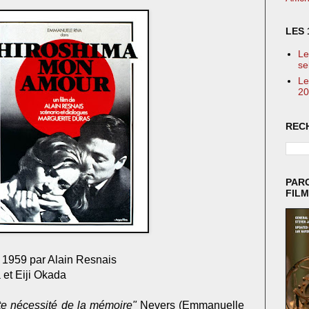
LES 
Le
se
Le
20
REC
PAR
FIL
n 1959 par Alain Resnais
et Eiji Okada
nte nécessité de la mémoire"
Nevers
(Emmanuelle