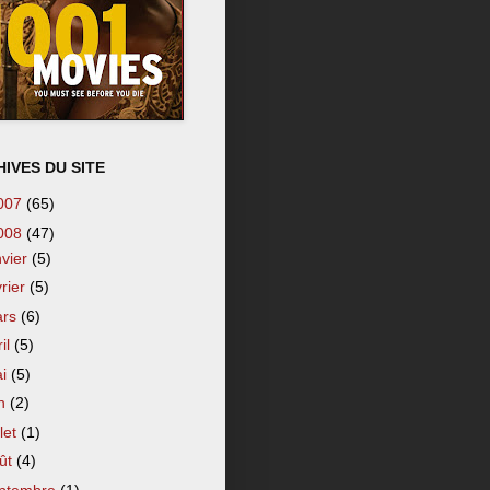
IVES DU SITE
007
(65)
008
(47)
nvier
(5)
vrier
(5)
ars
(6)
ril
(5)
ai
(5)
in
(2)
llet
(1)
ût
(4)
ptembre
(1)