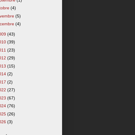
tobre
(4)
vembre
(5)
cembre
(4)
009
(43)
010
(39)
011
(23)
012
(29)
013
(15)
014
(2)
017
(2)
022
(27)
023
(67)
024
(76)
025
(26)
026
(3)