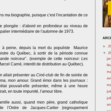
s ma biographie, puisque c'est l'incantation de ce
te plongée : d'abord en profondeur au niveau de
palier intermédiaire de l'automne de 1973.
ARCH
►
2
 peine, depuis la mort du populiste Maurice
▼
2
nistre du Québec, à sortir de la période connue
ja
ande noirceur". (exemple de cette noirceur:
Les
arcel Carné, interdit de distribution au Québec).
fé
m
n allait présenter au
Ciné-club
de fin de soirée de
av
ima, mon amour.
Grand émoi dans les journaux :
m
état pouvait-elle présenter, même à une heure
rait, en toute impunité, l'amour libre.
ju
jui
mille aussi, quand mon père, grand catholique
ao
de l'Ordre de Jacques-Cartier (regroupement
se