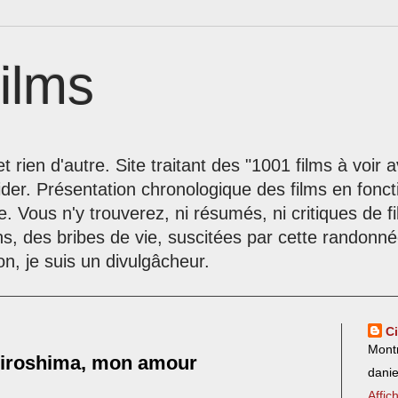
ilms
t rien d'autre. Site traitant des "1001 films à voir
der. Présentation chronologique des films en fonc
le. Vous n'y trouverez, ni résumés, ni critiques de 
ns, des bribes de vie, suscitées par cette randon
on, je suis un divulgâcheur.
C
Mont
 Hiroshima, mon amour
dani
Affic