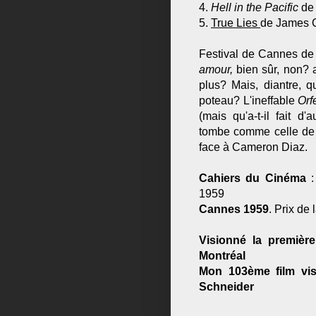
4.
Hell in the Pacific
de
5.
True Lies
de James 
Festival de Cannes de 
amour,
bien sûr, non? a
plus? Mais, diantre, q
poteau? L'ineffable
Orf
(mais qu'a-t-il fait d
tombe comme celle de
face à Cameron Diaz.
Cahiers du Cinéma
1959
Cannes 1959
. Prix de 
Visionné la première
Montréal
Mon 103ème film visi
Schneider