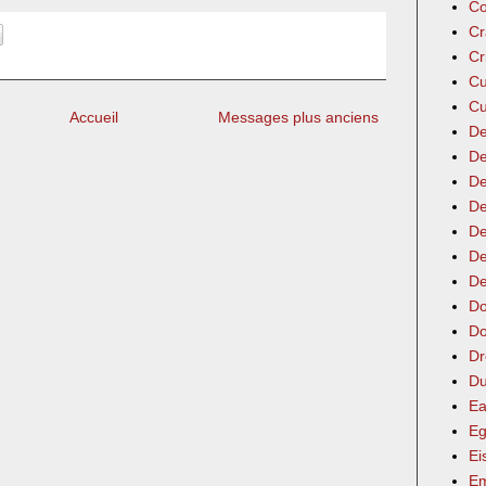
Co
Cr
Cr
Cu
Cu
Accueil
Messages plus anciens
De
De
De
De
De
De
De
Do
Do
Dr
Du
Ea
Eg
Ei
Em