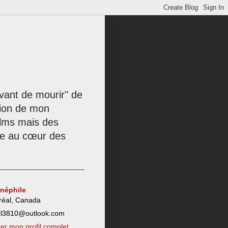
 avant de mourir" de
tion de mon
films mais des
née au cœur des
inéphile
réal, Canada
el3810@outlook.com
her mon profil complet