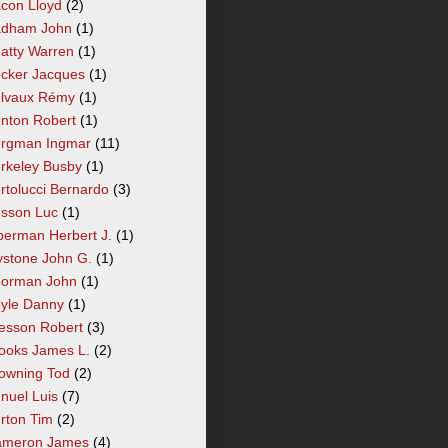
con Lloyd
(2)
dham John
(1)
atty Warren
(1)
cker Jacques
(1)
lvaux Rémy
(1)
nton Robert
(1)
rgman Ingmar
(11)
rkeley Busby
(1)
rtolucci Bernardo
(3)
sson Luc
(1)
berman Herbert J.
(1)
ystone John G.
(1)
orman John
(1)
yle Danny
(1)
esson Robert
(3)
ooks James L.
(2)
owning Tod
(2)
nuel Luis
(7)
rton Tim
(2)
meron James
(4)