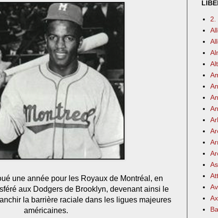
LIBE
2.
Al
Al
Al
Al
Am
An
An
An
Ar
Ar
Ar
Ar
As
At
oué une année pour les Royaux de Montréal, en
Av
nsféré aux Dodgers de Brooklyn, devenant ainsi le
Ax
ranchir la barrière raciale dans les ligues majeures
Ba
américaines.