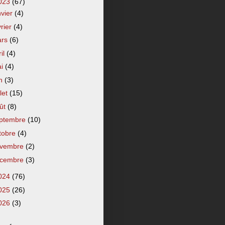
023
(67)
nvier
(4)
vrier
(4)
ars
(6)
ril
(4)
ai
(4)
in
(3)
llet
(15)
ût
(8)
ptembre
(10)
tobre
(4)
vembre
(2)
cembre
(3)
024
(76)
025
(26)
026
(3)