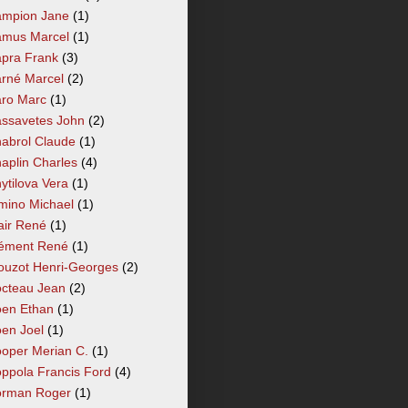
mpion Jane
(1)
mus Marcel
(1)
pra Frank
(3)
rné Marcel
(2)
ro Marc
(1)
ssavetes John
(2)
abrol Claude
(1)
aplin Charles
(4)
ytilova Vera
(1)
mino Michael
(1)
air René
(1)
ément René
(1)
ouzot Henri-Georges
(2)
cteau Jean
(2)
en Ethan
(1)
en Joel
(1)
oper Merian C.
(1)
ppola Francis Ford
(4)
rman Roger
(1)