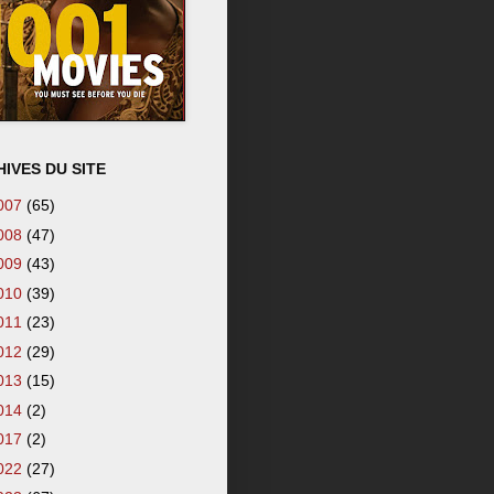
IVES DU SITE
007
(65)
008
(47)
009
(43)
010
(39)
011
(23)
012
(29)
013
(15)
014
(2)
017
(2)
022
(27)