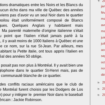
▼
2
tions dramatiques entre les Noirs et les Blancs du
ja
 aucun écho dans ma ville de Québec des années
fé
viens pas d'avoir vu un seul Noir dans le quartier
m
oilou était uniformément composé de Blancs
av
iques. Quelques Anglais y habitaient mais
 Ma parenté maternelle d'origine italienne s'était
m
u point que l'italien n'était jamais parlé à la
ju
, il y avait moins de 1000 Italiens à Québec et une
jui
e ce nom, sur la rue St-Jean. Par ailleurs, mes
ao
abitant la
Petite Italie
, ont tous appris l'italien en
se
réal des années 50 oblige.
oc
 posait pas non plus à Montréal. Il y avait bien une
no
ophone dans le quartier St-Henri mais, pas de
dé
la communauté blanche de ce quartier.
►
2
 des conflits raciaux américains que le club de
►
2
 Montréal furent choisis par les Dodgers de Los
) pour y intégrer le premier Noir dans le baseball
►
2
ricain : Jackie Robinson.