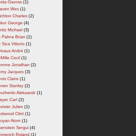
sta-Gavras
(1)
aven Wes
(1)
ichton Charles
(2)
kor George
(4)
rtiz Michael
(3)
 Palma Brian
(1)
 Sica Vittorio
(1)
lvaux André
(1)
Mille Cecil
(1)
mme Jonathan
(2)
my Jacques
(3)
nis Claire
(1)
nen Stanley
(2)
vzhenlo Aleksandr
(1)
eyer Carl
(2)
vivier Julien
(1)
stwood Clint
(1)
oyan Atom
(1)
senstein Sergui
(4)
merich Roland
(1)