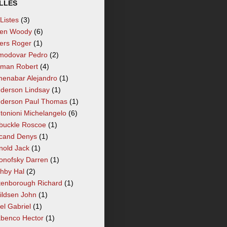
LLÉS
 Listes
(3)
len Woody
(6)
lers Roger
(1)
modovar Pedro
(2)
tman Robert
(4)
enabar Alejandro
(1)
derson Lindsay
(1)
derson Paul Thomas
(1)
tonioni Michelangelo
(6)
buckle Roscoe
(1)
cand Denys
(1)
nold Jack
(1)
onofsky Darren
(1)
hby Hal
(2)
tenborough Richard
(1)
ildsen John
(1)
el Gabriel
(1)
benco Hector
(1)