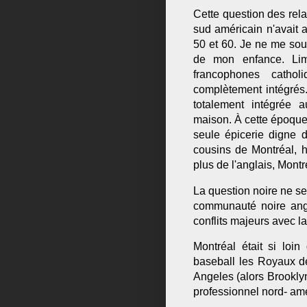
Cette question des rela
sud américain n'avait
50 et 60. Je ne me sou
de mon enfance. Lim
francophones cathol
complètement intégrés.
totalement intégrée a
maison.
À cette époque
seule épicerie digne d
cousins de Montréal, h
plus de l'anglais, Mont
La question noire ne se
communauté noire angl
conflits majeurs avec 
Montréal était si loin
baseball les Royaux de
Angeles (alors Brooklyn
professionnel nord- amé