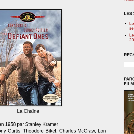
LES 
Le
se
Le
20
REC
PAR
FIL
La Chaîne
 en 1958 par Stanley Kramer
ony Curtis, Theodore Bikel, Charles McGraw, Lon