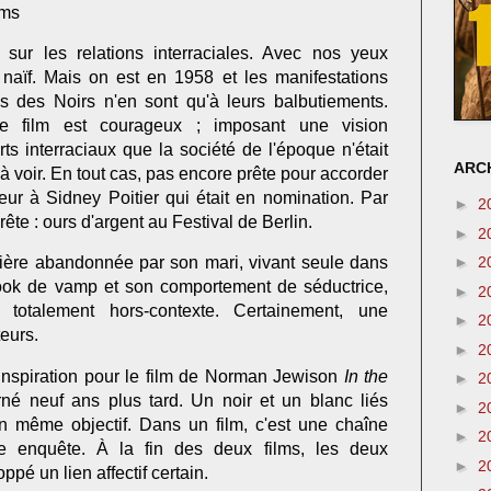
ams
sur les relations interraciales. Avec nos yeux
 naïf. Mais on est en 1958 et les manifestations
es des Noirs n'en sont qu'à leurs balbutiements.
e film est courageux ; imposant une vision
ts interraciaux que la société de l'époque n'était
ARCH
à voir. En tout cas, pas encore prête pour accorder
teur à Sidney Poitier qui était en nomination. Par
►
2
prête : ours d'argent au Festival de Berlin.
►
2
►
2
ière abandonnée par son mari, vivant seule dans
ook de vamp et son comportement de séductrice,
►
2
otalement hors-contexte. Certainement, une
►
2
eurs.
►
2
inspiration pour le film de Norman Jewison
In the
►
2
né neuf ans plus tard. Un noir et un blanc liés
►
2
n même objectif. Dans un film, c'est une chaîne
►
2
ne enquête. À la fin des deux films, les deux
►
2
pé un lien affectif certain.