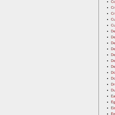
Co
Cr
Cr
Cu
Cu
De
De
De
De
De
De
De
Do
Do
Dr
Du
Ea
Eg
Ei
Em