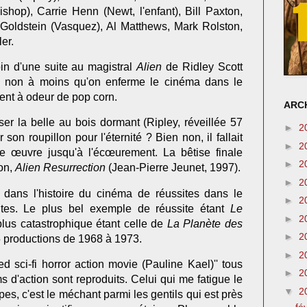
shop), Carrie Henn (Newt, l'enfant), Bill Paxton,
Goldstein (Vasquez), Al Matthews, Mark Rolston,
er.
in d'une suite au magistral
Alien
de Ridley Scott
e non à moins qu'on enferme le cinéma dans le
ent à odeur de pop corn.
ARCH
ser la belle au bois dormant (Ripley, réveillée 57
►
2
 son roupillon pour l'éternité ? Bien non, il fallait
►
2
re œuvre jusqu'à l'écœurement. La bêtise finale
►
2
ton,
Alien Resurrection
(Jean-Pierre Jeunet, 1997).
►
2
 dans l'histoire du cinéma de réussites dans le
►
2
tes. Le plus bel exemple de réussite étant
Le
►
2
 plus catastrophique étant celle de
La Planète des
►
2
 5 productions de 1968 à 1973.
►
2
ted sci-fi horror action movie (Pauline Kael)'' tous
►
2
ms d'action sont reproduits. Celui qui me fatigue le
▼
2
pes, c'est le méchant parmi les gentils qui est près
fé