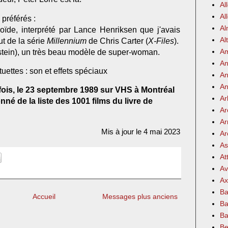
Al
Al
préférés :
Al
roïde, interprété par Lance Henriksen que j'avais
Al
t de la série
Millennium
de Chris Carter (
X-Files
).
Am
stein), un très beau modèle de super-woman.
An
uettes : son et effets spéciaux
An
An
 fois, le 23 septembre 1989 sur VHS à Montréal
Ar
né de la liste des 1001 films du livre de
Ar
Ar
Mis à jour le 4 mai 2023
Ar
As
At
Av
Ax
Ba
Accueil
Messages plus anciens
Ba
Ba
Be