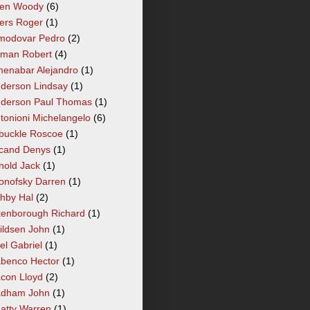
len Woody
(6)
lers Roger
(1)
modovar Pedro
(2)
tman Robert
(4)
enabar Alejandro
(1)
derson Lindsay
(1)
derson Paul Thomas
(1)
tonioni Michelangelo
(6)
buckle Roscoe
(1)
cand Denys
(1)
nold Jack
(1)
onofsky Darren
(1)
hby Hal
(2)
tenborough Richard
(1)
ildsen John
(1)
el Gabriel
(1)
benco Hector
(1)
con Lloyd
(2)
dham John
(1)
atty Warren
(1)