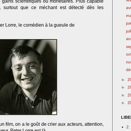
es gains scientifiques ou monétaires. Plus capable
e, surtout que ce méchant est détecté dès les
av
m
ju
er Lorre, le comédien à la gueule de
jui
ao
se
oc
no
dé
►
2
►
2
►
2
►
2
LIBE
n film, on a le goût de crier aux acteurs, attention,
2.
ueur, Peter Lorre est là.