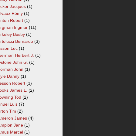
cker Jacques
(1)
lvaux Rémy
(1)
nton Robert
(1)
rgman Ingmar
(11)
rkeley Busby
(1)
rtolucci Bernardo
(3)
sson Luc
(1)
berman Herbert J.
(1)
ystone John G.
(1)
orman John
(1)
yle Danny
(1)
esson Robert
(3)
ooks James L.
(2)
owning Tod
(2)
nuel Luis
(7)
rton Tim
(2)
meron James
(4)
mpion Jane
(1)
mus Marcel
(1)