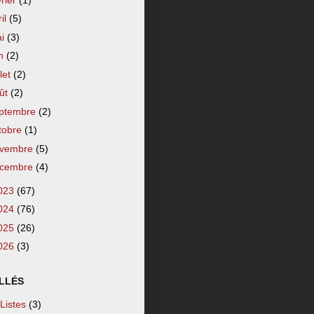
ril
(5)
ai
(3)
in
(2)
llet
(2)
ût
(2)
ptembre
(2)
tobre
(1)
vembre
(5)
cembre
(4)
023
(67)
024
(76)
025
(26)
026
(3)
LLÉS
 Listes
(3)