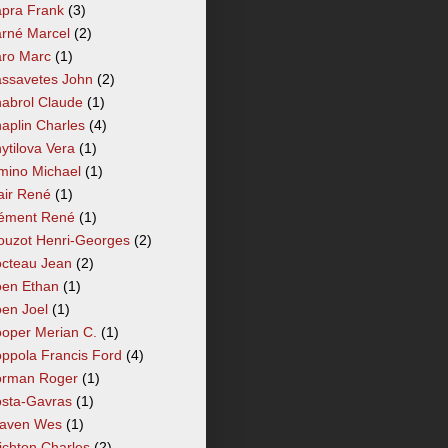
pra Frank
(3)
rné Marcel
(2)
ro Marc
(1)
ssavetes John
(2)
abrol Claude
(1)
aplin Charles
(4)
ytilova Vera
(1)
mino Michael
(1)
air René
(1)
ément René
(1)
ouzot Henri-Georges
(2)
cteau Jean
(2)
en Ethan
(1)
en Joel
(1)
oper Merian C.
(1)
ppola Francis Ford
(4)
rman Roger
(1)
sta-Gavras
(1)
aven Wes
(1)
ichton Charles
(2)