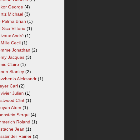
kor George
(4)
rtiz Michael
(3)
 Palma Brian
(1)
 Sica Vittorio
(1)
lvaux André
(1)
Mille Cecil
(1)
mme Jonathan
(2)
my Jacques
(3)
nis Claire
(1)
nen Stanley
(2)
vzhenlo Aleksandr
(1)
eyer Carl
(2)
vivier Julien
(1)
stwood Clint
(1)
oyan Atom
(1)
senstein Sergui
(4)
merich Roland
(1)
stache Jean
(1)
ssbinder Rainer
(2)