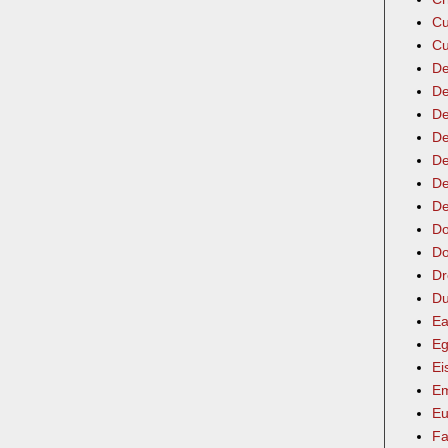
Cu
Cu
De
De
De
De
De
De
De
Do
Do
Dr
Du
Ea
Eg
Ei
Em
Eu
Fa