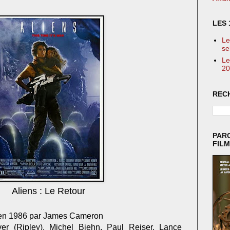
LES 
Le
se
Le
20
REC
PAR
FIL
Aliens : Le Retour
é en 1986 par James Cameron
r (Ripley), Michel Biehn, Paul Reiser, Lance