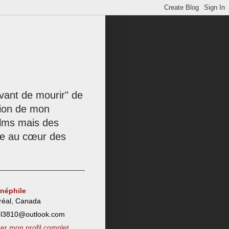
 avant de mourir" de
tion de mon
films mais des
née au cœur des
inéphile
réal, Canada
el3810@outlook.com
her mon profil complet