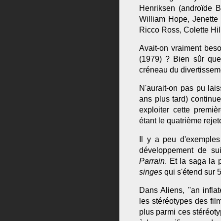
Henriksen (androïde Bi
William Hope, Jenette 
Ricco Ross, Colette Hill
Avait-on vraiment beso
(1979) ? Bien sûr qu
créneau du divertissem
N'aurait-on pas pu lais
ans plus tard) continuer
exploiter cette premiè
étant le quatrième reje
Il y a peu d'exemples
développement de sui
Parrain
. Et la saga la
singes
qui s'étend sur
Dans Aliens, ''an infla
les stéréotypes des fil
plus parmi ces stéréoty