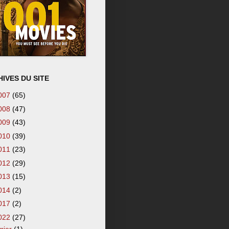
IVES DU SITE
007
(65)
008
(47)
009
(43)
010
(39)
011
(23)
012
(29)
013
(15)
014
(2)
017
(2)
022
(27)
vrier
(1)