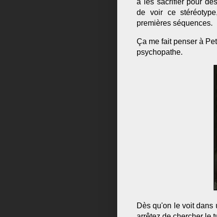
à les sacrifier pour d
de voir ce stéréotyp
premières séquences.
Ça me fait penser à Pet
psychopathe.
Dès qu'on le voit dans u
arrêtez de chercher le t