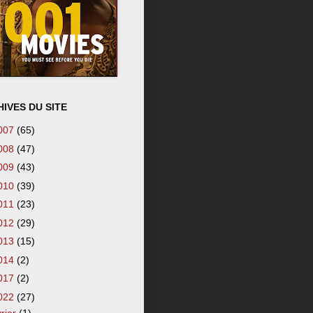
IVES DU SITE
007
(65)
008
(47)
009
(43)
010
(39)
011
(23)
012
(29)
013
(15)
014
(2)
017
(2)
022
(27)
vrier
(1)