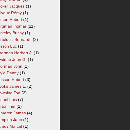
cker Jacques
(1)
lvaux Rémy
(1)
nton Robert
(1)
rgman Ingmar
(11)
rkeley Busby
(1)
rtolucci Bernardo
(3)
sson Luc
(1)
berman Herbert J.
(1)
ystone John G.
(1)
orman John
(1)
yle Danny
(1)
esson Robert
(3)
ooks James L.
(2)
owning Tod
(2)
nuel Luis
(7)
rton Tim
(2)
meron James
(4)
mpion Jane
(1)
mus Marcel
(1)