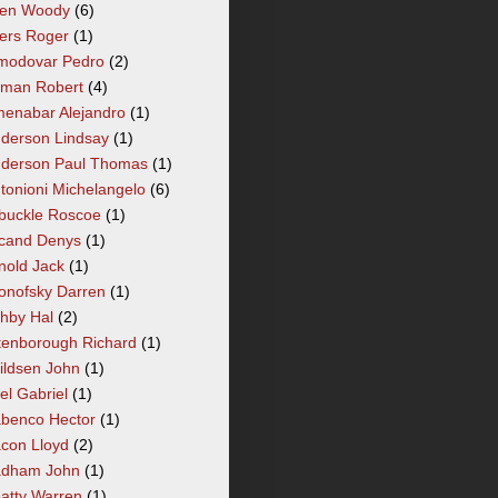
len Woody
(6)
lers Roger
(1)
modovar Pedro
(2)
tman Robert
(4)
enabar Alejandro
(1)
derson Lindsay
(1)
derson Paul Thomas
(1)
tonioni Michelangelo
(6)
buckle Roscoe
(1)
cand Denys
(1)
nold Jack
(1)
onofsky Darren
(1)
hby Hal
(2)
tenborough Richard
(1)
ildsen John
(1)
el Gabriel
(1)
benco Hector
(1)
con Lloyd
(2)
dham John
(1)
atty Warren
(1)