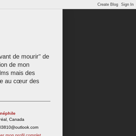
 avant de mourir" de
tion de mon
films mais des
née au cœur des
inéphile
réal, Canada
el3810@outlook.com
her mon profil complet