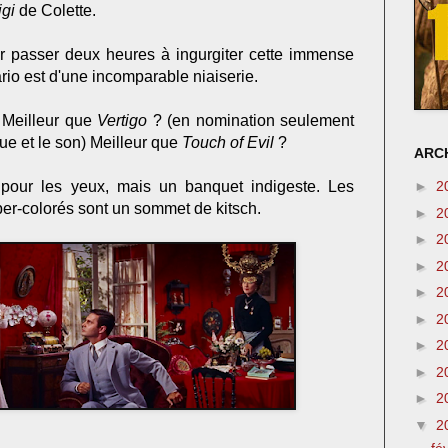
igi
de Colette.
r passer deux heures à ingurgiter cette immense
ario est d'une incomparable niaiserie.
. Meilleur que
Vertigo
? (en nomination seulement
ique et le son) Meilleur que
Touch of Evil
?
ARCH
pour les yeux, mais un banquet indigeste. Les
►
2
per-colorés sont un sommet de kitsch.
►
2
►
2
►
2
►
2
►
2
►
2
►
2
►
2
▼
2
fé