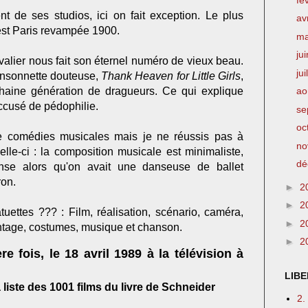
t de ses studios, ici on fait exception. Le plus
av
c'est Paris revampée 1900.
m
ju
alier nous fait son éternel numéro de vieux beau.
jui
ansonnette douteuse,
Thank Heaven for Little Girls
,
chaine génération de dragueurs. Ce qui explique
ao
 accusé de pédophilie.
se
oc
e comédies musicales mais je ne réussis pas à
no
elle-ci : la composition musicale est minimaliste,
dé
se alors qu'on avait une danseuse de ballet
ron.
►
2
►
2
uettes ??? : Film, réalisation, scénario, caméra,
►
2
ontage, costumes, musique et chanson.
►
2
re fois, le 18 avril 1989 à la télévision à
LIBE
liste des 1001 films du livre de Schneider
2.