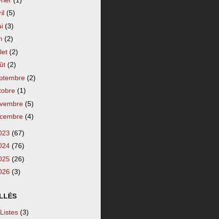
ril
(5)
ai
(3)
in
(2)
llet
(2)
ût
(2)
ptembre
(2)
tobre
(1)
vembre
(5)
cembre
(4)
023
(67)
024
(76)
025
(26)
026
(3)
LLÉS
 Listes
(3)