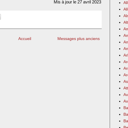
Mis à jour le 27 avril 2023
Al
Al
Al
Al
Am
An
Accueil
Messages plus anciens
An
An
Ar
Ar
Ar
Ar
As
At
Av
Ax
Ba
Ba
Ba
Be