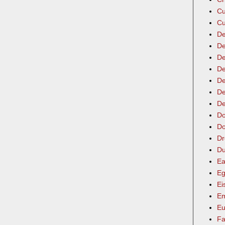
Cu
Cu
De
De
De
De
De
De
De
Do
Do
Dr
Du
Ea
Eg
Ei
Em
Eu
Fa