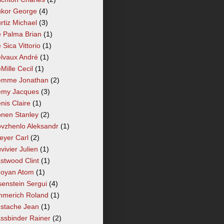
kor George
(4)
rtiz Michael
(3)
 Palma Brian
(1)
 Sica Vittorio
(1)
lvaux André
(1)
Mille Cecil
(1)
mme Jonathan
(2)
my Jacques
(3)
nis Claire
(1)
nen Stanley
(2)
vzhenlo Aleksandr
(1)
eyer Carl
(2)
vivier Julien
(1)
stwood Clint
(1)
oyan Atom
(1)
senstein Sergui
(4)
merich Roland
(1)
stache Jean
(1)
ssbinder Rainer
(2)