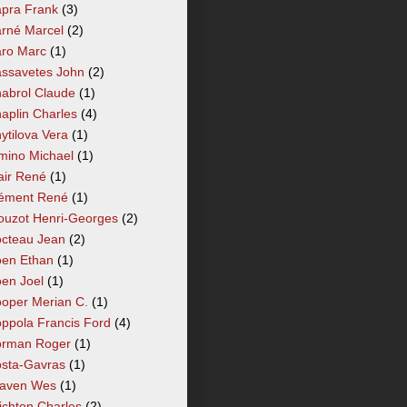
pra Frank
(3)
rné Marcel
(2)
ro Marc
(1)
ssavetes John
(2)
abrol Claude
(1)
aplin Charles
(4)
ytilova Vera
(1)
mino Michael
(1)
air René
(1)
ément René
(1)
ouzot Henri-Georges
(2)
cteau Jean
(2)
en Ethan
(1)
en Joel
(1)
oper Merian C.
(1)
ppola Francis Ford
(4)
rman Roger
(1)
sta-Gavras
(1)
aven Wes
(1)
ichton Charles
(2)