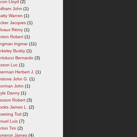
con Lloyd
(2)
dham John
(1)
atty Warren
(1)
cker Jacques
(1)
lvaux Rémy
(1)
nton Robert
(1)
rgman Ingmar
(11)
rkeley Busby
(1)
rtolucci Bernardo
(3)
sson Luc
(1)
berman Herbert J.
(1)
ystone John G.
(1)
orman John
(1)
yle Danny
(1)
esson Robert
(3)
ooks James L.
(2)
owning Tod
(2)
nuel Luis
(7)
rton Tim
(2)
meron James
(4)