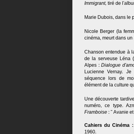
Immigrant,
tiré de l'al
Marie Dubois, dans le pr
Nicole Berger (la femme
cinéma, meurt dans un a
Chanson entendue à la 
de la serveuse Léna (
Alpes :
Dialogue d'am
Lucienne Vernay. Je s
séquence lors de mon
élément de la culture q
Une découverte tardiv
numéro, ce type. Az
Framboise
: " Avanie e
Cahiers du Cinéma
1960.