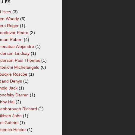
LLÉS
 Listes
(3)
len Woody
(6)
lers Roger
(1)
modovar Pedro
(2)
tman Robert
(4)
enabar Alejandro
(1)
derson Lindsay
(1)
derson Paul Thomas
(1)
tonioni Michelangelo
(6)
buckle Roscoe
(1)
cand Denys
(1)
nold Jack
(1)
onofsky Darren
(1)
hby Hal
(2)
tenborough Richard
(1)
ildsen John
(1)
el Gabriel
(1)
benco Hector
(1)