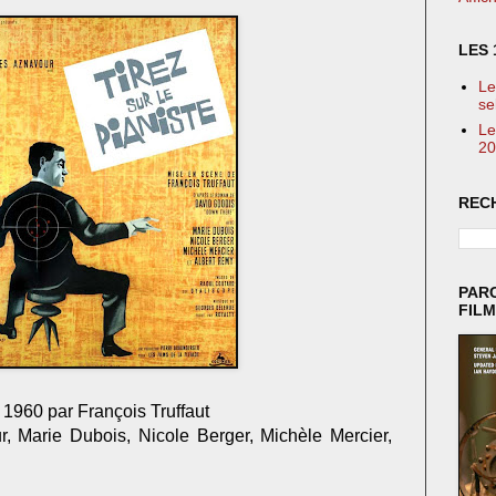
LES 
Le
se
Le
20
REC
PAR
FIL
n 1960 par François Truffaut
, Marie Dubois, Nicole Berger, Michèle Mercier,