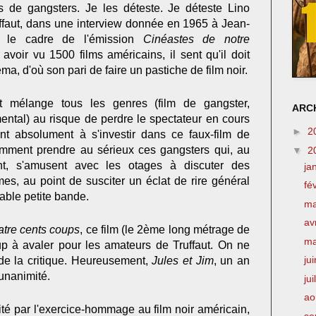
ms de gangsters. Je les déteste. Je déteste Lino
uffaut, dans une interview donnée en 1965 à Jean-
ns le cadre de l'émission
Cinéastes de notre
 avoir vu 1500 films américains, il sent qu'il doit
ma, d'où son pari de faire un pastiche de film noir.
ut mélange tous les genres (film de gangster,
ARCH
ntal) au risque de perdre le spectateur en cours
►
2
ient absolument à s'investir dans ce faux-film de
omment prendre au sérieux ces gangsters qui, au
▼
2
t, s'amusent avec les otages à discuter des
ja
s, au point de susciter un éclat de rire général
fé
able petite bande.
m
av
tre cents coups
, ce film (le 2ème long métrage de
m
oup à avaler pour les amateurs de Truffaut. On ne
ju
de la critique. Heureusement,
Jules et Jim
, un an
l'unanimité.
jui
ao
scité par l'exercice-hommage au film noir américain,
se