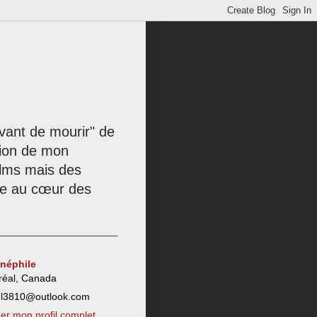
 avant de mourir" de
tion de mon
films mais des
née au cœur des
inéphile
réal, Canada
el3810@outlook.com
her mon profil complet