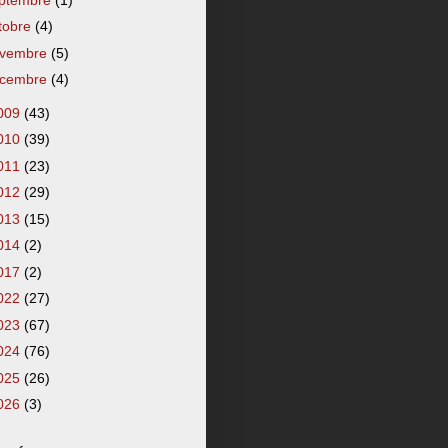
tobre
(4)
vembre
(5)
cembre
(4)
009
(43)
010
(39)
011
(23)
012
(29)
013
(15)
014
(2)
017
(2)
022
(27)
023
(67)
024
(76)
025
(26)
026
(3)