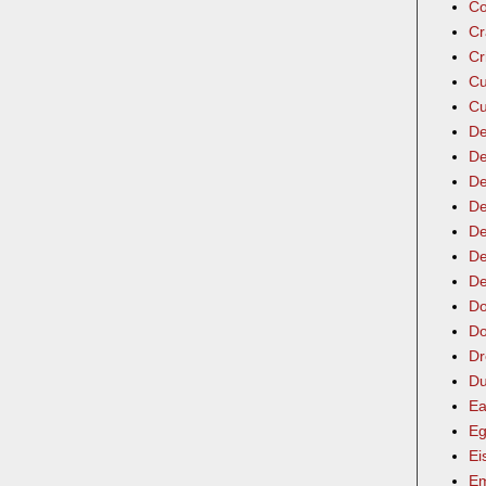
Co
Cr
Cr
Cu
Cu
De
De
De
De
De
De
De
Do
Do
Dr
Du
Ea
Eg
Ei
Em