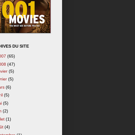
IVES DU SITE
007
(65)
008
(47)
nvier
(5)
vrier
(5)
ars
(6)
ril
(5)
ai
(5)
in
(2)
llet
(1)
ût
(4)
ptembre
(1)