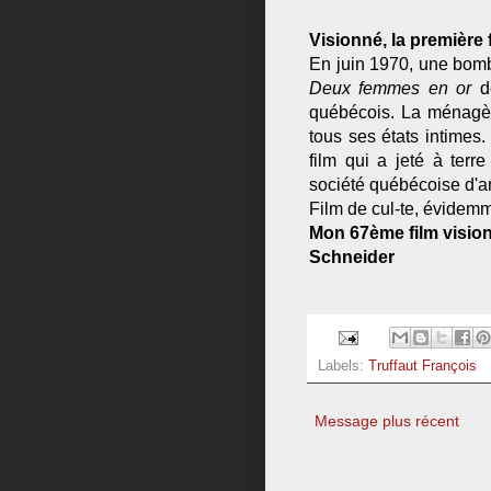
Visionné, la première f
En juin 1970, une bomb
Deux femmes en or
d
québécois. La ménagèr
tous ses états intimes
film qui a jeté à terr
société québécoise d'a
Film de cul-te, évidem
Mon 67ème film visionn
Schneider
Labels:
Truffaut François
Message plus récent