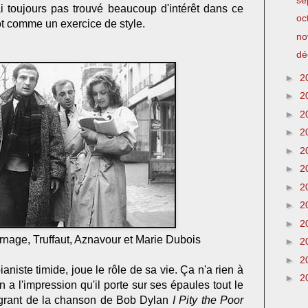
'ai toujours pas trouvé beaucoup d'intérêt dans ce
oc
tôt comme un exercice de style.
no
dé
►
2
►
2
►
2
►
2
►
2
►
2
►
2
►
2
►
2
rnage, Truffaut, Aznavour et Marie Dubois
►
2
►
2
aniste timide, joue le rôle de sa vie. Ça n'a rien à
►
2
n a l'impression qu'il porte sur ses épaules tout le
grant de la chanson de Bob Dylan
I Pity the Poor