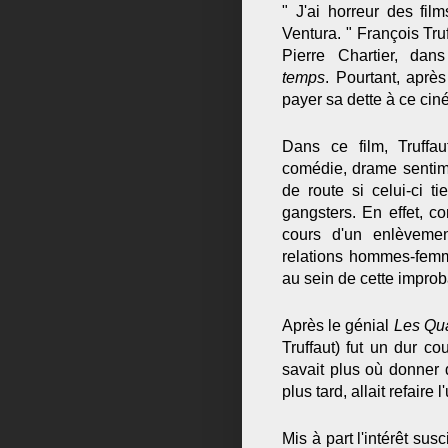
" J'ai horreur des fil
Ventura. " François Tr
Pierre Chartier, da
temps
.
Pourtant, après
payer sa dette à ce ciné
Dans ce film, Truffa
comédie, drame sentime
de route si celui-ci t
gangsters. En effet, c
cours d'un enlèvemen
relations hommes-femme
au sein de cette improb
Après le génial
Les Qua
Truffaut) fut un dur c
savait plus où donner 
plus tard, allait refaire 
Mis à part l'intérêt su