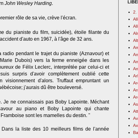
LIBE
bum
John Wesley Harding
.
2.
emier rôle de sa vie, crève l'écran.
Al
Al
 du pianiste du film, suicidée), étoile filante du
Al
ccident d'auto en 1967, à l'âge de 32 ans.
Al
Am
radio pendant le trajet du pianiste (Aznavour) et
An
Marie Dubois) vers la ferme enneigée dans les
An
oureux
de Félix Leclerc, interprétée par celui-ci et
An
uis surpris d'avoir complètement oublié cette
Ar
 visionnement d'alors. Truffaut empruntant un
Ar
uébécoise; j'aurais dû être bouleversé.
Ar
Ar
e. Je ne connaissais pas Boby Lapointe. Méchant
As
navour au piano et Boby Lapointe qui chante
At
t Framboise sont les mamelles du destin. "
Av
Ax
:
Dans la liste des 10 meilleurs films de l'année
Ba