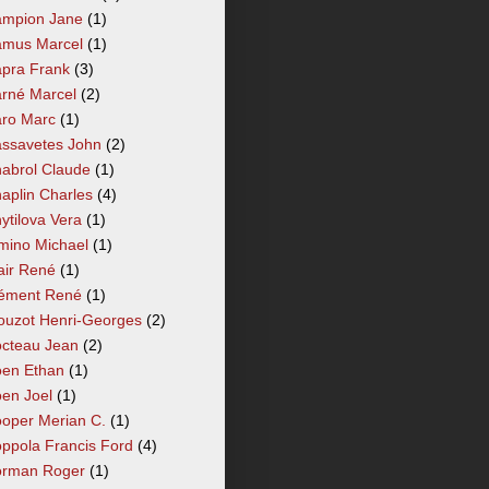
mpion Jane
(1)
mus Marcel
(1)
pra Frank
(3)
rné Marcel
(2)
ro Marc
(1)
ssavetes John
(2)
abrol Claude
(1)
aplin Charles
(4)
ytilova Vera
(1)
mino Michael
(1)
air René
(1)
ément René
(1)
ouzot Henri-Georges
(2)
cteau Jean
(2)
en Ethan
(1)
en Joel
(1)
oper Merian C.
(1)
ppola Francis Ford
(4)
rman Roger
(1)