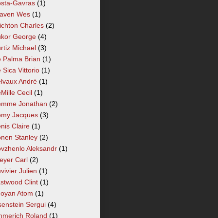
sta-Gavras
(1)
aven Wes
(1)
ichton Charles
(2)
kor George
(4)
rtiz Michael
(3)
 Palma Brian
(1)
 Sica Vittorio
(1)
lvaux André
(1)
Mille Cecil
(1)
mme Jonathan
(2)
my Jacques
(3)
nis Claire
(1)
nen Stanley
(2)
vzhenlo Aleksandr
(1)
eyer Carl
(2)
vivier Julien
(1)
stwood Clint
(1)
oyan Atom
(1)
senstein Sergui
(4)
merich Roland
(1)