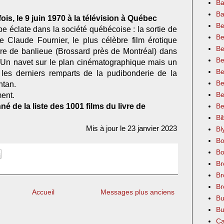
Ba
Ba
ois, le 9 juin 1970 à la télévision à Québec
Be
e éclate dans la société québécoise : la sortie de
Be
e Claude Fournier, le plus célèbre film érotique
Be
e de banlieue (Brossard près de Montréal) dans
Be
. Un navet sur le plan cinématographique mais un
Be
e les derniers remparts de la pudibonderie de la
Be
ntan.
Be
ment.
é de la liste des 1001 films du livre de
Be
Bi
Mis à jour le 23 janvier 2023
Bl
Bo
Bo
Br
Br
Br
Accueil
Messages plus anciens
Bu
Bu
Ca