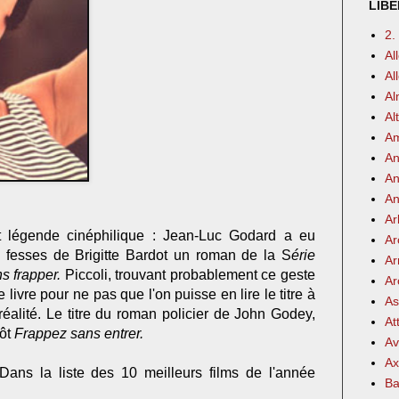
LIBE
2.
Al
Al
Al
Al
Am
An
An
An
Ar
t légende cinéphilique : Jean-Luc Godard a eu
Ar
s fesses de Brigitte Bardot un roman de la S
érie
Ar
s frapper.
Piccoli, trouvant probablement ce geste
Ar
le livre pour ne pas que l'on puisse en lire le titre à
As
 réalité. Le titre du roman policier de John Godey,
At
tôt
Frappez sans entrer.
Av
Ax
ans la liste des 10 meilleurs films de l'année
Ba