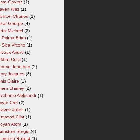
sta-Gavras
(1)
aven Wes
(1)
ichton Charles
(2)
kor George
(4)
rtiz Michael
(3)
 Palma Brian
(1)
 Sica Vittorio
(1)
lvaux André
(1)
Mille Cecil
(1)
mme Jonathan
(2)
my Jacques
(3)
nis Claire
(1)
nen Stanley
(2)
vzhenlo Aleksandr
(1)
eyer Carl
(2)
vivier Julien
(1)
stwood Clint
(1)
oyan Atom
(1)
senstein Sergui
(4)
merich Roland
(1)