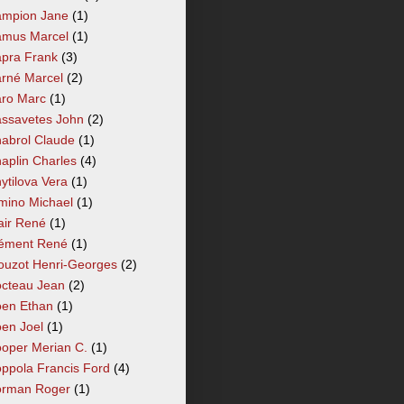
mpion Jane
(1)
mus Marcel
(1)
pra Frank
(3)
rné Marcel
(2)
ro Marc
(1)
ssavetes John
(2)
abrol Claude
(1)
aplin Charles
(4)
ytilova Vera
(1)
mino Michael
(1)
air René
(1)
ément René
(1)
ouzot Henri-Georges
(2)
cteau Jean
(2)
en Ethan
(1)
en Joel
(1)
oper Merian C.
(1)
ppola Francis Ford
(4)
rman Roger
(1)