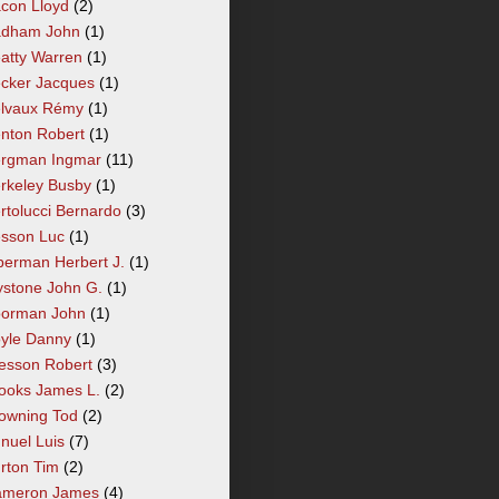
con Lloyd
(2)
dham John
(1)
atty Warren
(1)
cker Jacques
(1)
lvaux Rémy
(1)
nton Robert
(1)
rgman Ingmar
(11)
rkeley Busby
(1)
rtolucci Bernardo
(3)
sson Luc
(1)
berman Herbert J.
(1)
ystone John G.
(1)
orman John
(1)
yle Danny
(1)
esson Robert
(3)
ooks James L.
(2)
owning Tod
(2)
nuel Luis
(7)
rton Tim
(2)
meron James
(4)