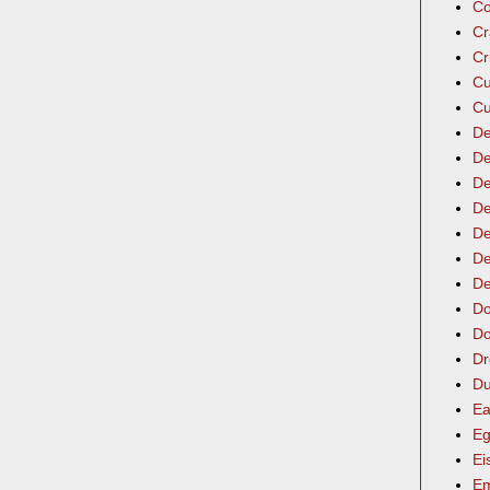
Co
Cr
Cr
Cu
Cu
De
De
De
De
De
De
De
Do
Do
Dr
Du
Ea
Eg
Ei
Em