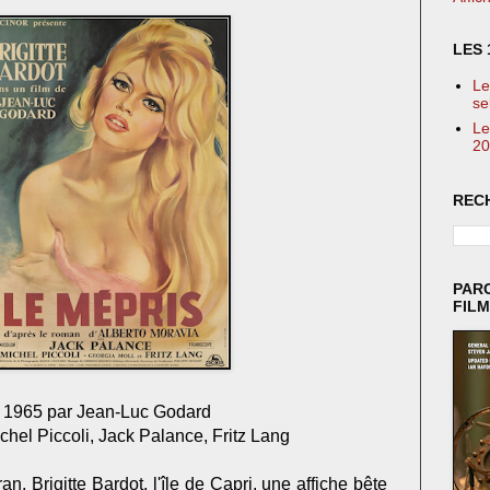
LES 
Le
se
Le
20
REC
PAR
FIL
en 1965 par Jean-Luc Godard
ichel Piccoli, Jack Palance, Fritz Lang
an, Brigitte Bardot, l'île de Capri, une affiche bête