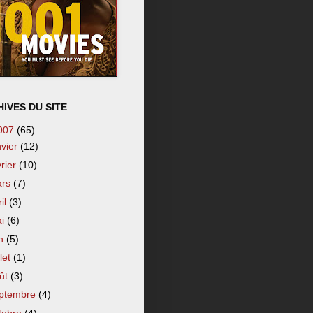
IVES DU SITE
007
(65)
nvier
(12)
vrier
(10)
ars
(7)
ril
(3)
ai
(6)
in
(5)
llet
(1)
ût
(3)
ptembre
(4)
tobre
(4)