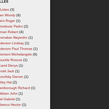
LLÉS
 Listes
(3)
len Woody
(6)
lers Roger
(1)
modovar Pedro
(2)
tman Robert
(4)
enabar Alejandro
(1)
derson Lindsay
(1)
derson Paul Thomas
(1)
tonioni Michelangelo
(6)
buckle Roscoe
(1)
cand Denys
(1)
nold Jack
(1)
onofsky Darren
(1)
hby Hal
(2)
tenborough Richard
(1)
ildsen John
(1)
el Gabriel
(1)
benco Hector
(1)