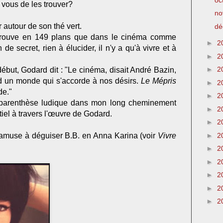
À vous de les trouver?
no
autour de son thé vert.
dé
ouve en 149 plans que dans le cinéma comme
►
2
n de secret, rien à élucider, il n'y a qu'à vivre et à
►
2
►
2
ébut, Godard dit : "Le cinéma, disait André Bazin,
rd un monde qui s'accorde à nos désirs.
Le Mépris
►
2
de."
►
2
 parenthèse ludique dans mon long
cheminement
►
2
el à travers
l'œuvre de Godard.
►
2
►
2
'amuse à déguiser B.B. en Anna Karina (voir
Vivre
►
2
►
2
►
2
►
2
►
2