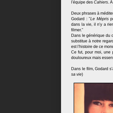
l'équipe des
Cahiers
. 
Deux phrases à méditer 
Godard : "
Le Mépris
pr
dans la vie, il n'y a rie
filmer."
Dans le générique du d
substitue à notre rega
est l'histoire de ce mon
Ce fut, pour moi, une
douloureux mais essenti
Dans le film, Godard s
sa vie
)