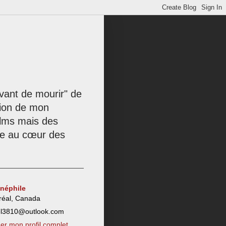
 avant de mourir" de
tion de mon
films mais des
née au cœur des
inéphile
réal, Canada
el3810@outlook.com
her mon profil complet