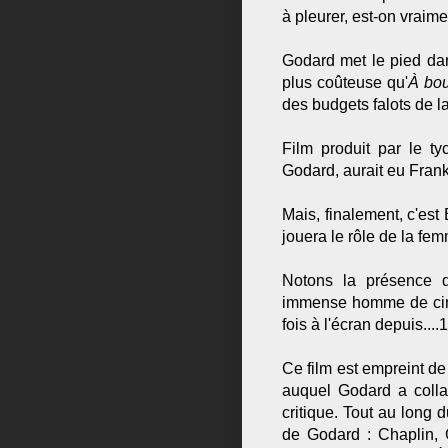
à pleurer, est-on vraim
Godard met le pied dan
plus coûteuse qu'
À bou
des budgets falots de 
Film produit par le t
Godard, aurait eu Frank
Mais, finalement, c'est
jouera le rôle de la fe
Notons la présence d
immense homme de ciném
fois à l'écran depuis....
Ce film est empreint d
auquel Godard a colla
critique. Tout au long d
de Godard : Chaplin, G