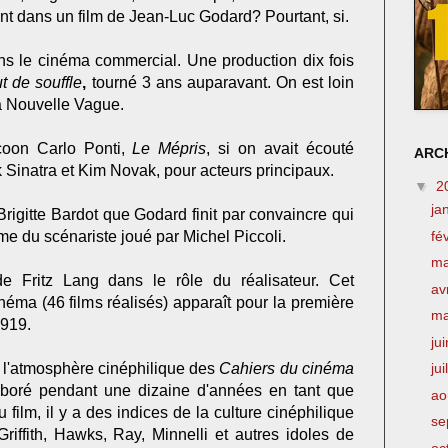
ent dans un film de Jean-Luc Godard? Pourtant, si.
s le cinéma commercial. Une production dix fois
t de souffle
,
tourné 3 ans auparavant. On est loin
la Nouvelle Vague.
ycoon Carlo Ponti,
Le Mépris
, si on avait écouté
ARCH
 Sinatra et Kim Novak, pour acteurs principaux.
▼
2
ja
 Brigitte Bardot que Godard finit par convaincre qui
fé
mme du scénariste joué par Michel Piccoli.
m
e Fritz Lang dans le rôle du réalisateur. Cet
av
a (46 films réalisés) apparaît pour la première
m
1919.
ju
e l'atmosphère cinéphilique des
Cahiers du cinéma
jui
boré pendant une dizaine d'années en tant que
ao
u film, il y a des indices de la culture cinéphilique
se
riffith, Hawks, Ray, Minnelli et autres idoles de
oc