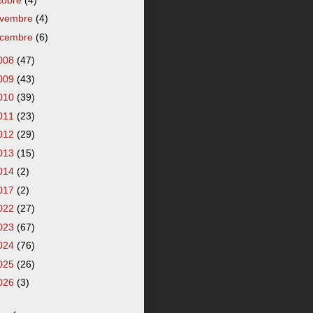
vembre
(4)
cembre
(6)
008
(47)
009
(43)
010
(39)
011
(23)
012
(29)
013
(15)
014
(2)
017
(2)
022
(27)
023
(67)
024
(76)
025
(26)
026
(3)