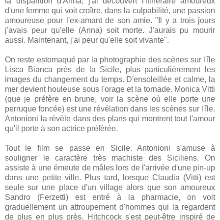
la disparition d'Anna, j'ai découvert l'itinéraire amoureux
d'une femme qui voit croître, dans la culpabilité, une passion
amoureuse pour l'ex-amant de son amie. "Il y a trois jours
j'avais peur qu'elle (Anna) soit morte. J'aurais pu mourir
aussi. Maintenant, j'ai peur qu'elle soit vivante".
On reste estomaqué par la photographie des scènes sur l'île
Lisca Bianca près de la Sicile, plus particulièrement les
images du changement du temps. D'ensoleillée et calme, la
mer devient houleuse sous l'orage et la tornade. Monica Vitti
(que je préfère en brune, voir la scène où elle porte une
perruque foncée) est une révélation dans les scènes sur l'île.
Antonioni la révèle dans des plans qui montrent tout l'amour
qu'il porte à son actrice préférée.
Tout le film se passe en Sicile. Antonioni s'amuse à
souligner le caractère très machiste des Siciliens. On
assiste à une émeute de mâles lors de l'arrivée d'une pin-up
dans une petite ville. Plus tard, lorsque Claudia (Vitti) est
seule sur une place d'un village alors que son amoureux
Sandro (Ferzetti) est entré à la pharmacie, on voit
graduellement un attroupement d'hommes qui la regardent
de plus en plus près. Hitchcock s'est peut-être inspiré de